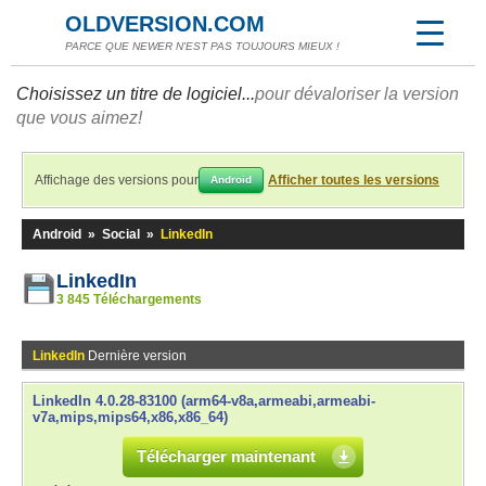
OLDVERSION.COM
PARCE QUE NEWER N'EST PAS TOUJOURS MIEUX !
Choisissez un titre de logiciel...
pour dévaloriser la version
que vous aimez!
Affichage des versions pour
Afficher toutes les versions
Android
Android
»
Social
»
LinkedIn
LinkedIn
3 845 Téléchargements
LinkedIn
Dernière version
LinkedIn 4.0.28-83100 (arm64-v8a,armeabi,armeabi-
v7a,mips,mips64,x86,x86_64)
Télécharger maintenant