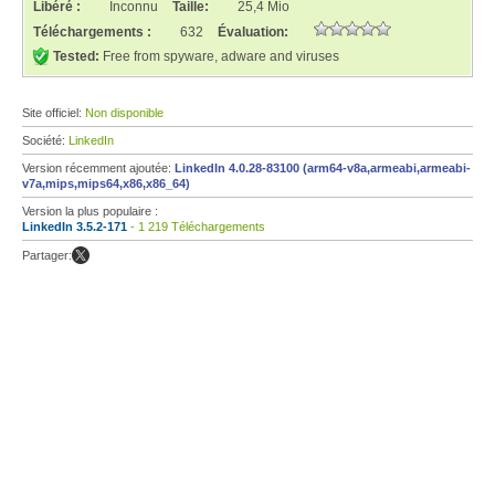
Libéré :
Inconnu
Taille:
25,4 Mio
Téléchargements :
632
Évaluation:
Tested:
Free from spyware, adware and viruses
Site officiel:
Non disponible
Société:
LinkedIn
Version récemment ajoutée:
LinkedIn 4.0.28-83100 (arm64-v8a,armeabi,armeabi-
v7a,mips,mips64,x86,x86_64)
Version la plus populaire :
LinkedIn 3.5.2-171
- 1 219 Téléchargements
Partager: