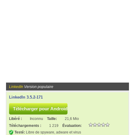
LinkedIn
Version populaire
LinkedIn 3.5.2-171
Libéré :
Inconnu
Taille:
21,6 Mio
Téléchargements :
1 219
Évaluation:
Testé:
Libre de spyware, adware et virus