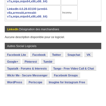
v7a,mips,mips64,x86,x86_64)
LinkedIn 4.0.28-83100 (arm64-
v8a,armeabi,armeabi-
Inconnu
v7a,mips,mips64,x86,x86_64)
LinkedIn
Désignation des marchandises
Aucune description disponible pour ce logiciel.
Autres Social Logiciels
Facebook Lite
Facebook
Twitter
Snapchat
VK
Google+
Pinterest
Tumblr
Tapatalk - Forums & Interests
Tango - Free Video Call & Chat
Wickr Me - Secure Messenger
Facebook Groups
WordPress
Periscope
Imagine for Instagram Free