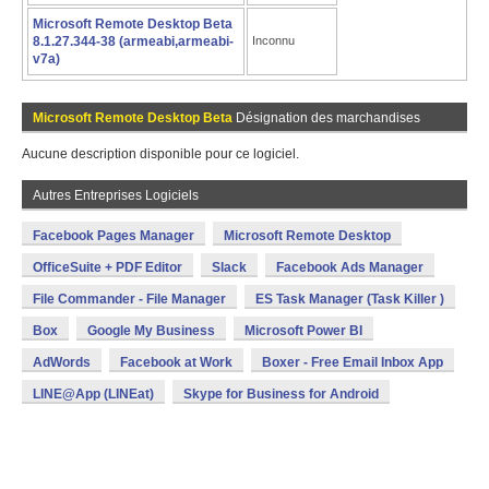
Microsoft Remote Desktop Beta
8.1.27.344-38 (armeabi,armeabi-
Inconnu
v7a)
Microsoft Remote Desktop Beta
Désignation des marchandises
Aucune description disponible pour ce logiciel.
Autres Entreprises Logiciels
Facebook Pages Manager
Microsoft Remote Desktop
OfficeSuite + PDF Editor
Slack
Facebook Ads Manager
File Commander - File Manager
ES Task Manager (Task Killer )
Box
Google My Business
Microsoft Power BI
AdWords
Facebook at Work
Boxer - Free Email Inbox App
LINE@App (LINEat)
Skype for Business for Android