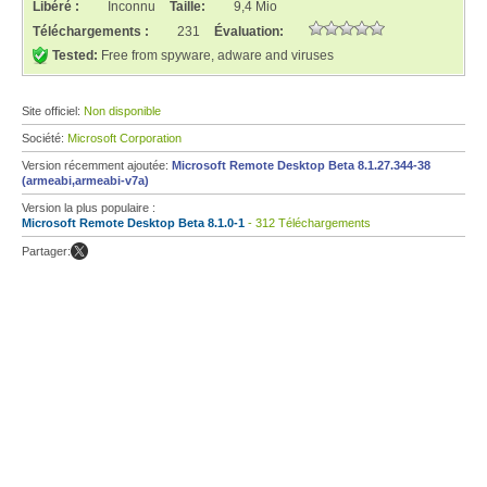
Libéré :
Inconnu
Taille:
9,4 Mio
Téléchargements :
231
Évaluation:
Tested:
Free from spyware, adware and viruses
Site officiel:
Non disponible
Société:
Microsoft Corporation
Version récemment ajoutée:
Microsoft Remote Desktop Beta 8.1.27.344-38
(armeabi,armeabi-v7a)
Version la plus populaire :
Microsoft Remote Desktop Beta 8.1.0-1
- 312 Téléchargements
Partager: