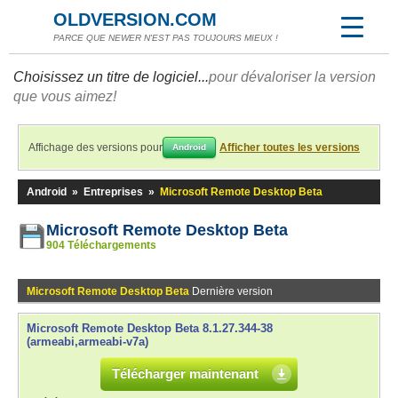
OLDVERSION.COM
PARCE QUE NEWER N'EST PAS TOUJOURS MIEUX !
Choisissez un titre de logiciel...
pour dévaloriser la version
que vous aimez!
Affichage des versions pour
Afficher toutes les versions
Android
Android
»
Entreprises
»
Microsoft Remote Desktop Beta
Microsoft Remote Desktop Beta
904 Téléchargements
Microsoft Remote Desktop Beta
Dernière version
Microsoft Remote Desktop Beta 8.1.27.344-38
(armeabi,armeabi-v7a)
Télécharger maintenant