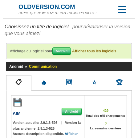
OLDVERSION.COM
PARCE QUE NEWER N'EST PAS TOUJOURS MIEUX !
Choisissez un titre de logiciel...
pour dévaloriser la version
que vous aimez!
Affichage du logiciel pour
Afficher tous les logiciels
Android
Android
»
Communication
📋
🔥
🆕
⭐
🏆
429
Android
AIM
Total des téléchargements
Version actuelle:
2.9.1.3-526
|
Version la
0
plus ancienne:
2.9.1.3-526
La semaine dernière
Aucune description disponible.
Afficher