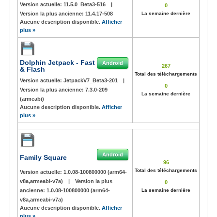
Version actuelle:
11.5.0_Beta3-516
|
0
Version la plus ancienne:
11.4.17-508
La semaine dernière
Aucune description disponible.
Afficher
plus »
Dolphin Jetpack - Fast
Android
267
& Flash
Total des téléchargements
Version actuelle:
JetpackV7_Beta3-201
|
0
Version la plus ancienne:
7.3.0-209
La semaine dernière
(armeabi)
Aucune description disponible.
Afficher
plus »
Android
Family Square
96
Total des téléchargements
Version actuelle:
1.0.08-100800000 (arm64-
v8a,armeabi-v7a)
|
Version la plus
0
ancienne:
1.0.08-100800000 (arm64-
La semaine dernière
v8a,armeabi-v7a)
Aucune description disponible.
Afficher
plus »