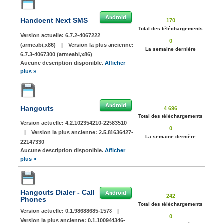
Android
Handcent Next SMS
170
Total des téléchargements
Version actuelle:
6.7.2-4067222
0
(armeabi,x86)
|
Version la plus ancienne:
La semaine dernière
6.7.3-4067300 (armeabi,x86)
Aucune description disponible.
Afficher
plus »
Android
Hangouts
4 696
Total des téléchargements
Version actuelle:
4.2.102354210-22583510
0
|
Version la plus ancienne:
2.5.81636427-
La semaine dernière
22147330
Aucune description disponible.
Afficher
plus »
Hangouts Dialer - Call
Android
242
Phones
Total des téléchargements
Version actuelle:
0.1.98688685-1578
|
0
Version la plus ancienne:
0.1.100944346-