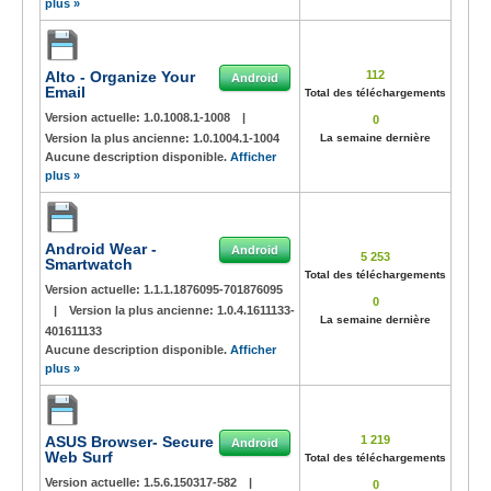
plus »
Alto - Organize Your
112
Android
Email
Total des téléchargements
Version actuelle:
1.0.1008.1-1008
|
0
Version la plus ancienne:
1.0.1004.1-1004
La semaine dernière
Aucune description disponible.
Afficher
plus »
Android Wear -
Android
5 253
Smartwatch
Total des téléchargements
Version actuelle:
1.1.1.1876095-701876095
0
|
Version la plus ancienne:
1.0.4.1611133-
La semaine dernière
401611133
Aucune description disponible.
Afficher
plus »
ASUS Browser- Secure
1 219
Android
Web Surf
Total des téléchargements
Version actuelle:
1.5.6.150317-582
|
0