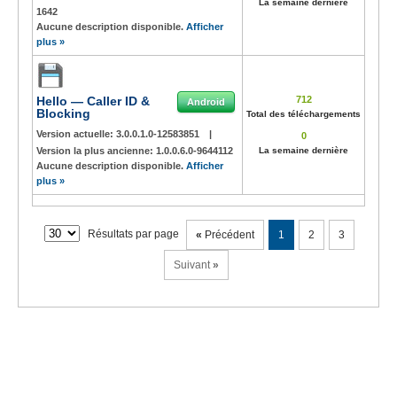
La semaine dernière
1642
Aucune description disponible.
Afficher
plus »
Hello — Caller ID &
712
Android
Blocking
Total des téléchargements
Version actuelle:
3.0.0.1.0-12583851
|
0
Version la plus ancienne:
1.0.0.6.0-9644112
La semaine dernière
Aucune description disponible.
Afficher
plus »
Résultats par page
«
Précédent
1
2
3
Suivant
»