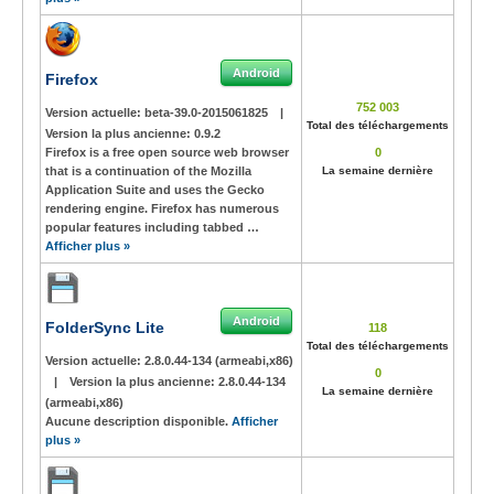
Android
Firefox
752 003
Version actuelle:
beta-39.0-2015061825
|
Total des téléchargements
Version la plus ancienne:
0.9.2
Firefox is a free open source web browser
0
that is a continuation of the Mozilla
La semaine dernière
Application Suite and uses the Gecko
rendering engine. Firefox has numerous
popular features including tabbed …
Afficher plus »
Android
FolderSync Lite
118
Total des téléchargements
Version actuelle:
2.8.0.44-134 (armeabi,x86)
0
|
Version la plus ancienne:
2.8.0.44-134
La semaine dernière
(armeabi,x86)
Aucune description disponible.
Afficher
plus »