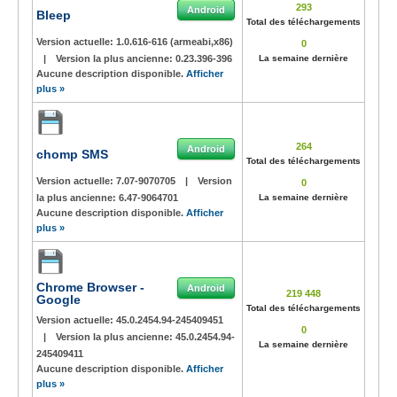
293
Android
Bleep
Total des téléchargements
Version actuelle:
1.0.616-616 (armeabi,x86)
0
|
Version la plus ancienne:
0.23.396-396
La semaine dernière
Aucune description disponible.
Afficher
plus »
264
Android
chomp SMS
Total des téléchargements
Version actuelle:
7.07-9070705
|
Version
0
la plus ancienne:
6.47-9064701
La semaine dernière
Aucune description disponible.
Afficher
plus »
Chrome Browser -
Android
219 448
Google
Total des téléchargements
Version actuelle:
45.0.2454.94-245409451
0
|
Version la plus ancienne:
45.0.2454.94-
La semaine dernière
245409411
Aucune description disponible.
Afficher
plus »