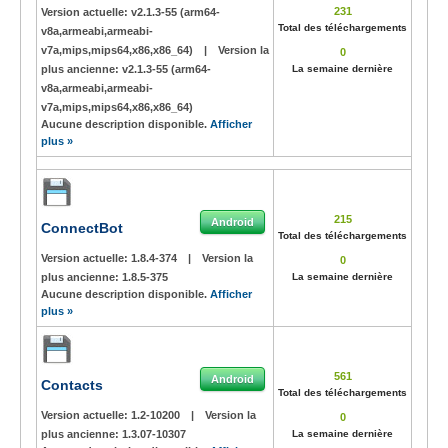
231
Version actuelle:
v2.1.3-55 (arm64-
Total des téléchargements
v8a,armeabi,armeabi-
v7a,mips,mips64,x86,x86_64)
|
Version la
0
plus ancienne:
v2.1.3-55 (arm64-
La semaine dernière
v8a,armeabi,armeabi-
v7a,mips,mips64,x86,x86_64)
Aucune description disponible.
Afficher
plus »
215
Android
ConnectBot
Total des téléchargements
Version actuelle:
1.8.4-374
|
Version la
0
plus ancienne:
1.8.5-375
La semaine dernière
Aucune description disponible.
Afficher
plus »
561
Android
Contacts
Total des téléchargements
Version actuelle:
1.2-10200
|
Version la
0
plus ancienne:
1.3.07-10307
La semaine dernière