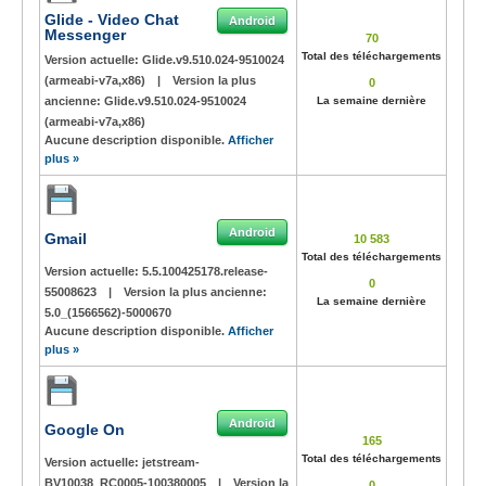
Glide - Video Chat
Android
Messenger
70
Total des téléchargements
Version actuelle:
Glide.v9.510.024-9510024
(armeabi-v7a,x86)
|
Version la plus
0
ancienne:
Glide.v9.510.024-9510024
La semaine dernière
(armeabi-v7a,x86)
Aucune description disponible.
Afficher
plus »
Android
Gmail
10 583
Total des téléchargements
Version actuelle:
5.5.100425178.release-
0
55008623
|
Version la plus ancienne:
La semaine dernière
5.0_(1566562)-5000670
Aucune description disponible.
Afficher
plus »
Android
Google On
165
Total des téléchargements
Version actuelle:
jetstream-
BV10038_RC0005-100380005
|
Version la
0