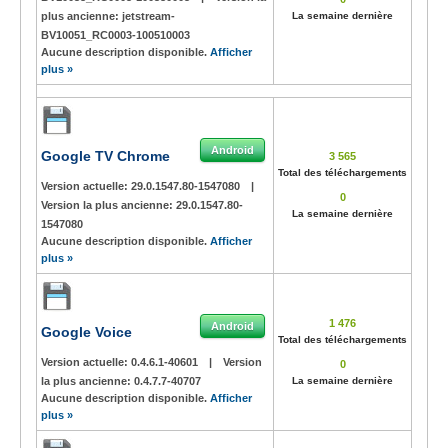
plus ancienne:
jetstream-
La semaine dernière
BV10051_RC0003-100510003
Aucune description disponible.
Afficher
plus »
Android
Google TV Chrome
3 565
Total des téléchargements
Version actuelle:
29.0.1547.80-1547080
|
0
Version la plus ancienne:
29.0.1547.80-
La semaine dernière
1547080
Aucune description disponible.
Afficher
plus »
1 476
Android
Google Voice
Total des téléchargements
Version actuelle:
0.4.6.1-40601
|
Version
0
la plus ancienne:
0.4.7.7-40707
La semaine dernière
Aucune description disponible.
Afficher
plus »