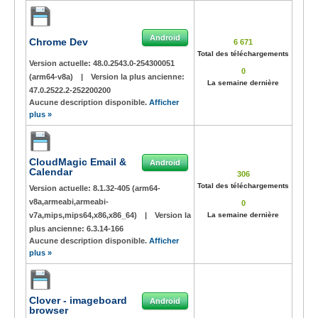
Android
Chrome Dev
6 671
Total des téléchargements
Version actuelle:
48.0.2543.0-254300051
0
(arm64-v8a)
|
Version la plus ancienne:
La semaine dernière
47.0.2522.2-252200200
Aucune description disponible.
Afficher
plus »
CloudMagic Email &
Android
Calendar
306
Total des téléchargements
Version actuelle:
8.1.32-405 (arm64-
v8a,armeabi,armeabi-
0
v7a,mips,mips64,x86,x86_64)
|
Version la
La semaine dernière
plus ancienne:
6.3.14-166
Aucune description disponible.
Afficher
plus »
Clover - imageboard
Android
browser