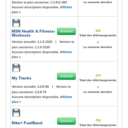
Version la plus ancienne:
1.3.412-383
La semaine dernière
Aucune description disponible.
Afficher
plus »
MSN Health & Fitness-
102
Android
Workouts
Total des téléchargements
Version actuelle:
1.1.0-1530
|
Version la
0
plus ancienne:
1.1.0-1530
La semaine dernière
Aucune description disponible.
Afficher
plus »
274
Android
My Tracks
Total des téléchargements
Version actuelle:
2.0.8-80
|
Version la
0
plus ancienne:
2.0.8-79
La semaine dernière
Aucune description disponible.
Afficher
plus »
756
Android
Nike+ FuelBand
Total des téléchargements