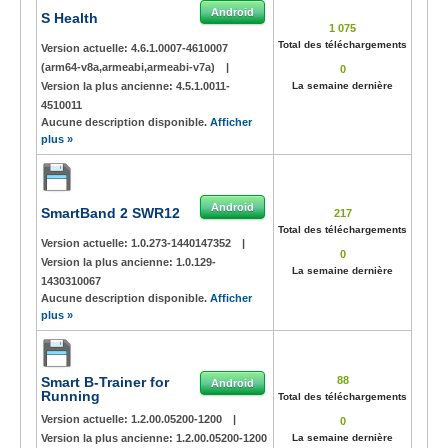
Android
S Health
1 075
Total des téléchargements
Version actuelle:
4.6.1.0007-4610007
(arm64-v8a,armeabi,armeabi-v7a)
|
0
Version la plus ancienne:
4.5.1.0011-
La semaine dernière
4510011
Aucune description disponible.
Afficher
plus »
Android
SmartBand 2 SWR12
217
Total des téléchargements
Version actuelle:
1.0.273-1440147352
|
0
Version la plus ancienne:
1.0.129-
La semaine dernière
1430310067
Aucune description disponible.
Afficher
plus »
Smart B-Trainer for
88
Android
Running
Total des téléchargements
Version actuelle:
1.2.00.05200-1200
|
0
Version la plus ancienne:
1.2.00.05200-1200
La semaine dernière