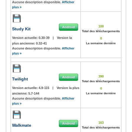
Aucune description disponible.
Afficher
plus »
100
Android
Study Kit
Total des téléchargements
Version actuelle:
0.30-39
|
Version la
0
plus ancienne:
0.32-41
La semaine dernière
Aucune description disponible.
Afficher
plus »
390
Android
Twilight
Total des téléchargements
Version actuelle:
4.9-115
|
Version la plus
0
ancienne:
5.7-144
La semaine dernière
Aucune description disponible.
Afficher
plus »
163
Android
Walkmate
Total des téléchargements