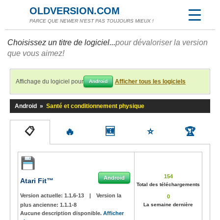
OLDVERSION.COM
PARCE QUE NEWER N'EST PAS TOUJOURS MIEUX !
Choisissez un titre de logiciel...
pour dévaloriser la version
que vous aimez!
Affichage du logiciel pour
Afficher tous les logiciels
Android
Android
»
Santé et conditionnement physique
📋
🔥
🆕
⭐
🏆
154
Android
Atari Fit™
Total des téléchargements
Version actuelle:
1.1.6-13
|
Version la
0
plus ancienne:
1.1.1-8
La semaine dernière
Aucune description disponible.
Afficher