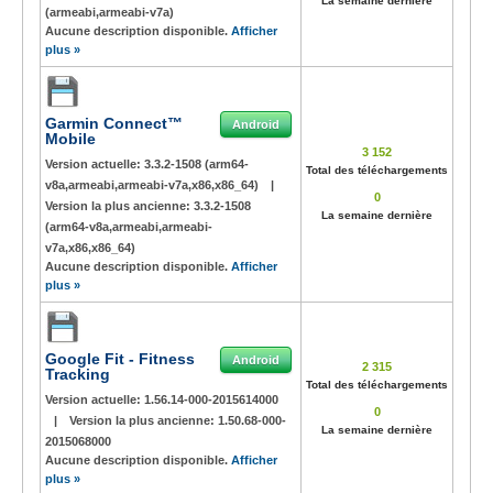
La semaine dernière
(armeabi,armeabi-v7a)
Aucune description disponible.
Afficher
plus »
Garmin Connect™
Android
Mobile
3 152
Version actuelle:
3.3.2-1508 (arm64-
Total des téléchargements
v8a,armeabi,armeabi-v7a,x86,x86_64)
|
0
Version la plus ancienne:
3.3.2-1508
La semaine dernière
(arm64-v8a,armeabi,armeabi-
v7a,x86,x86_64)
Aucune description disponible.
Afficher
plus »
Google Fit - Fitness
Android
2 315
Tracking
Total des téléchargements
Version actuelle:
1.56.14-000-2015614000
0
|
Version la plus ancienne:
1.50.68-000-
La semaine dernière
2015068000
Aucune description disponible.
Afficher
plus »