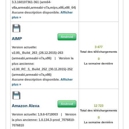
3.3.160107361-361 (arm64-
v8a,armeabi,armeabi-v7a,mips,x86,x86_64)
Aucune description disponible.
Afficher
plus »
Android
AIMP
3 477
Version actuelle:
Total des téléchargements
v2.00,_Build_263_(28.12.2015)-263
(armeabi,armeabi-v7a,x86)
|
Version la
0
plus ancienne:
La semaine dernière
v2.00_RC_3,_Build_252_(30.11.2015)-252
(armeabi,armeabi-v7a,x86)
Aucune description disponible.
Afficher
plus »
Android
Amazon Alexa
12 723
Total des téléchargements
Version actuelle:
1.9.6-6718003
|
Version
0
la plus ancienne:
1.0.134.3-prod_7076810-
La semaine dernière
7076810