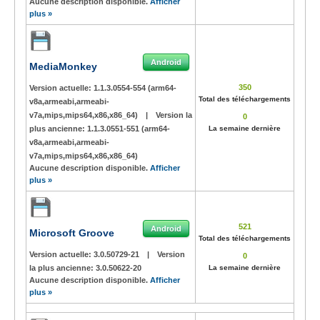
Aucune description disponible.
Afficher
plus »
Android
MediaMonkey
350
Version actuelle:
1.1.3.0554-554 (arm64-
Total des téléchargements
v8a,armeabi,armeabi-
v7a,mips,mips64,x86,x86_64)
|
Version la
0
plus ancienne:
1.1.3.0551-551 (arm64-
La semaine dernière
v8a,armeabi,armeabi-
v7a,mips,mips64,x86,x86_64)
Aucune description disponible.
Afficher
plus »
521
Android
Microsoft Groove
Total des téléchargements
Version actuelle:
3.0.50729-21
|
Version
0
la plus ancienne:
3.0.50622-20
La semaine dernière
Aucune description disponible.
Afficher
plus »