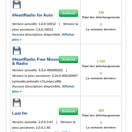
148
Android
iHeartRadio for Auto
Total des téléchargements
Version actuelle:
1.6.0-16012
|
Version la
0
plus ancienne:
1.6.0-16012
La semaine dernière
Aucune description disponible.
Afficher
plus »
iHeartRadio Free Music
Android
1 333
& Radio
Total des téléchargements
Version actuelle:
5.9.2-405090202
|
0
Version la plus ancienne:
5.10.0-405100007
La semaine dernière
(armeabi,armeabi-v7a,mips,x86)
Aucune description disponible.
Afficher
plus »
503
Android
Last.fm
Total des téléchargements
Version actuelle:
2.0.0.3-67
|
Version la
0
plus ancienne:
2.0.0.1-65
La semaine dernière