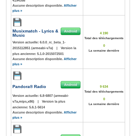
4194358
Aucune description disponible.
Afficher
plus »
Musixmatch - Lyrics &
Android
4 190
Music
Total des téléchargements
Version actuelle:
6.0.0_rc_beta_1-
0
2015112851 (armeabi-v7a)
|
Version la
La semaine dernière
plus ancienne:
5.1.0-2015072501
Aucune description disponible.
Afficher
plus »
Android
Pandora® Radio
9 634
Total des téléchargements
Version actuelle:
6.8-6807 (armeabi-
0
v7a,mips,x86)
|
Version la plus
La semaine dernière
ancienne:
5.6.1-5614
Aucune description disponible.
Afficher
plus »