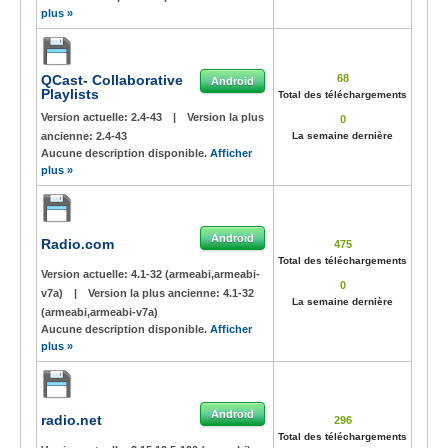
plus »
QCast- Collaborative
68
Android
Playlists
Total des téléchargements
Version actuelle:
2.4-43
|
Version la plus
0
ancienne:
2.4-43
La semaine dernière
Aucune description disponible.
Afficher
plus »
Android
Radio.com
475
Total des téléchargements
Version actuelle:
4.1-32 (armeabi,armeabi-
0
v7a)
|
Version la plus ancienne:
4.1-32
La semaine dernière
(armeabi,armeabi-v7a)
Aucune description disponible.
Afficher
plus »
Android
radio.net
296
Total des téléchargements