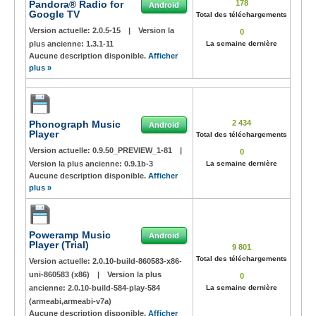
Pandora® Radio for
178
Android
Google TV
Total des téléchargements
Version actuelle:
2.0.5-15
|
Version la
0
plus ancienne:
1.3.1-11
La semaine dernière
Aucune description disponible.
Afficher
plus »
Phonograph Music
2 434
Android
Player
Total des téléchargements
Version actuelle:
0.9.50_PREVIEW_1-81
|
0
Version la plus ancienne:
0.9.1b-3
La semaine dernière
Aucune description disponible.
Afficher
plus »
Poweramp Music
Android
Player (Trial)
9 801
Total des téléchargements
Version actuelle:
2.0.10-build-860583-x86-
uni-860583 (x86)
|
Version la plus
0
ancienne:
2.0.10-build-584-play-584
La semaine dernière
(armeabi,armeabi-v7a)
Aucune description disponible.
Afficher