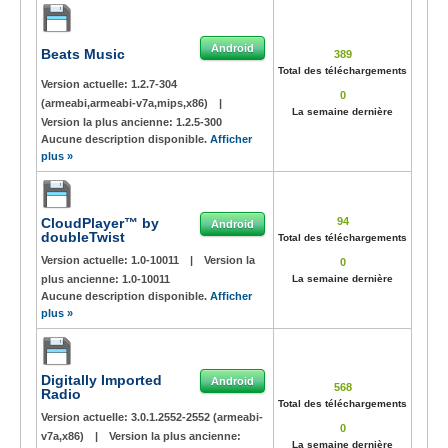
Android
Beats Music
389
Total des téléchargements
Version actuelle:
1.2.7-304
0
(armeabi,armeabi-v7a,mips,x86)
|
La semaine dernière
Version la plus ancienne:
1.2.5-300
Aucune description disponible.
Afficher
plus »
CloudPlayer™ by
94
Android
doubleTwist
Total des téléchargements
Version actuelle:
1.0-10011
|
Version la
0
plus ancienne:
1.0-10011
La semaine dernière
Aucune description disponible.
Afficher
plus »
Digitally Imported
Android
568
Radio
Total des téléchargements
Version actuelle:
3.0.1.2552-2552 (armeabi-
0
v7a,x86)
|
Version la plus ancienne:
La semaine dernière