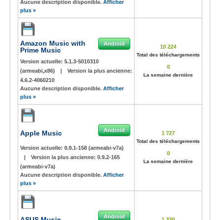
Aucune description disponible.
Afficher
plus »
Amazon Music with
Android
10 224
Prime Music
Total des téléchargements
Version actuelle:
5.1.3-5010310
0
(armeabi,x86)
|
Version la plus ancienne:
La semaine dernière
4.6.2-4060210
Aucune description disponible.
Afficher
plus »
Android
Apple Music
1 727
Total des téléchargements
Version actuelle:
0.9.1-158 (armeabi-v7a)
0
|
Version la plus ancienne:
0.9.2-165
La semaine dernière
(armeabi-v7a)
Aucune description disponible.
Afficher
plus »
Android
ASUS Music
1 330