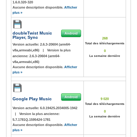
1.6.0.320-320
Aucune description disponible.
Afficher
plus »
doubleTwist Music
Android
Player, Sync
268
Total des téléchargements
Version actuelle:
2.6.3-20604 (arm64-
v8a,armeabi,x86)
|
Version la plus
0
ancienne:
2.6.3-20604 (arm64-
La semaine dernière
v8a,armeabi,x86)
Aucune description disponible.
Afficher
plus »
Android
Google Play Music
9 020
Total des téléchargements
Version actuelle:
6.0.1942S.2034005-1942
0
|
Version la plus ancienne:
La semaine dernière
5.7.1781Q.1595424-1781
Aucune description disponible.
Afficher
plus »