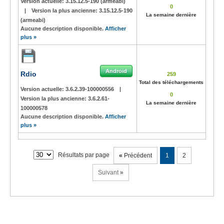
Version actuelle:
3.15.12.5-190 (armeabi)
0
|
Version la plus ancienne:
3.15.12.5-190
La semaine dernière
(armeabi)
Aucune description disponible.
Afficher
plus »
Android
Rdio
259
Total des téléchargements
Version actuelle:
3.6.2.39-100000556
|
0
Version la plus ancienne:
3.6.2.61-
La semaine dernière
100000578
Aucune description disponible.
Afficher
plus »
Résultats par page
«
Précédent
1
2
Suivant
»