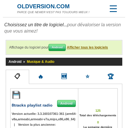
OLDVERSION.COM
PARCE QUE NEWER N'EST PAS TOUJOURS MIEUX !
Choisissez un titre de logiciel...
pour dévaloriser la version
que vous aimez!
Affichage du logiciel pour
Afficher tous les logiciels
Android
Android
»
Musique & Audio
📋
🔥
🆕
⭐
🏆
Android
8tracks playlist radio
125
Version actuelle:
3.3.160107361-361 (arm64-
Total des téléchargements
v8a,armeabi,armeabi-v7a,mips,x86,x86_64)
0
|
Version la plus ancienne:
La semaine dernière