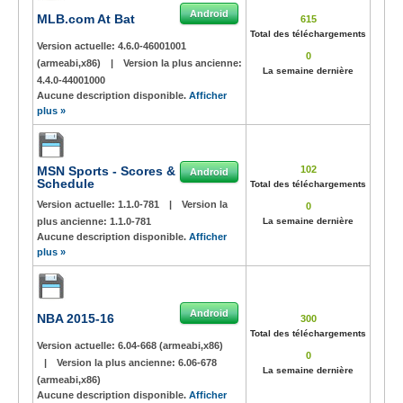
Android
MLB.com At Bat
615
Total des téléchargements
Version actuelle:
4.6.0-46001001
0
(armeabi,x86)
|
Version la plus ancienne:
La semaine dernière
4.4.0-44001000
Aucune description disponible.
Afficher
plus »
MSN Sports - Scores &
102
Android
Schedule
Total des téléchargements
Version actuelle:
1.1.0-781
|
Version la
0
plus ancienne:
1.1.0-781
La semaine dernière
Aucune description disponible.
Afficher
plus »
Android
NBA 2015-16
300
Total des téléchargements
Version actuelle:
6.04-668 (armeabi,x86)
0
|
Version la plus ancienne:
6.06-678
La semaine dernière
(armeabi,x86)
Aucune description disponible.
Afficher