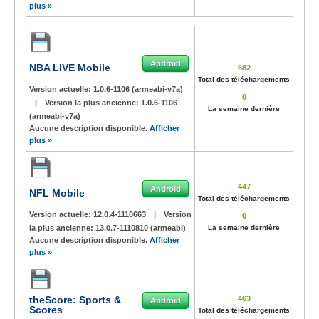
plus »
Android
NBA LIVE Mobile
682
Total des téléchargements
Version actuelle:
1.0.6-1106 (armeabi-v7a)
0
|
Version la plus ancienne:
1.0.6-1106
La semaine dernière
(armeabi-v7a)
Aucune description disponible.
Afficher
plus »
447
Android
NFL Mobile
Total des téléchargements
Version actuelle:
12.0.4-1110663
|
Version
0
la plus ancienne:
13.0.7-1110810 (armeabi)
La semaine dernière
Aucune description disponible.
Afficher
plus »
theScore: Sports &
463
Android
Scores
Total des téléchargements