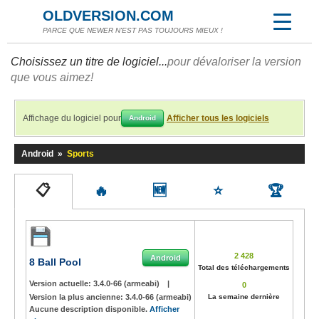
OLDVERSION.COM
PARCE QUE NEWER N'EST PAS TOUJOURS MIEUX !
Choisissez un titre de logiciel...
pour dévaloriser la version
que vous aimez!
Affichage du logiciel pour
Afficher tous les logiciels
Android
Android
»
Sports
📋
🔥
🆕
⭐
🏆
2 428
Android
8 Ball Pool
Total des téléchargements
Version actuelle:
3.4.0-66 (armeabi)
|
0
Version la plus ancienne:
3.4.0-66 (armeabi)
La semaine dernière
Aucune description disponible.
Afficher