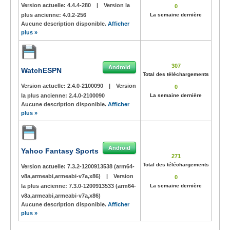
Version actuelle:
4.4.4-280
|
Version la
0
plus ancienne:
4.0.2-256
La semaine dernière
Aucune description disponible.
Afficher
plus »
307
Android
WatchESPN
Total des téléchargements
Version actuelle:
2.4.0-2100090
|
Version
0
la plus ancienne:
2.4.0-2100090
La semaine dernière
Aucune description disponible.
Afficher
plus »
Android
Yahoo Fantasy Sports
271
Total des téléchargements
Version actuelle:
7.3.2-1200913538 (arm64-
v8a,armeabi,armeabi-v7a,x86)
|
Version
0
la plus ancienne:
7.3.0-1200913533 (arm64-
La semaine dernière
v8a,armeabi,armeabi-v7a,x86)
Aucune description disponible.
Afficher
plus »