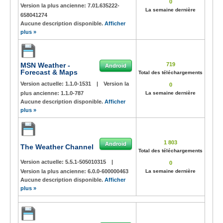
0
Version la plus ancienne:
7.01.635222-
La semaine dernière
658041274
Aucune description disponible.
Afficher
plus »
MSN Weather -
719
Android
Forecast & Maps
Total des téléchargements
Version actuelle:
1.1.0-1531
|
Version la
0
plus ancienne:
1.1.0-787
La semaine dernière
Aucune description disponible.
Afficher
plus »
1 803
Android
The Weather Channel
Total des téléchargements
Version actuelle:
5.5.1-505010315
|
0
Version la plus ancienne:
6.0.0-600000463
La semaine dernière
Aucune description disponible.
Afficher
plus »