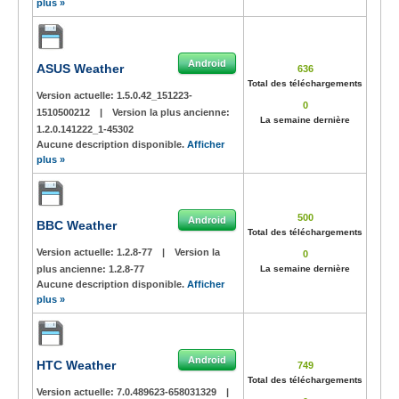
plus »
Android
ASUS Weather
636
Total des téléchargements
Version actuelle:
1.5.0.42_151223-
0
1510500212
|
Version la plus ancienne:
La semaine dernière
1.2.0.141222_1-45302
Aucune description disponible.
Afficher
plus »
500
Android
BBC Weather
Total des téléchargements
Version actuelle:
1.2.8-77
|
Version la
0
plus ancienne:
1.2.8-77
La semaine dernière
Aucune description disponible.
Afficher
plus »
Android
HTC Weather
749
Total des téléchargements
Version actuelle:
7.0.489623-658031329
|