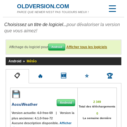
OLDVERSION.COM
PARCE QUE NEWER N'EST PAS TOUJOURS MIEUX !
Choisissez un titre de logiciel...
pour dévaloriser la version
que vous aimez!
Affichage du logiciel pour
Afficher tous les logiciels
Android
Android
»
Météo
📋
🔥
🆕
⭐
🏆
2 349
Android
AccuWeather
Total des téléchargements
Version actuelle:
4.0-free-69
|
Version la
0
plus ancienne:
4.1.0-free-72
La semaine dernière
Aucune description disponible.
Afficher