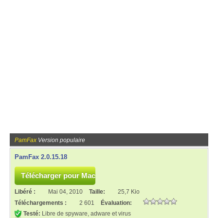
PamFax
Version populaire
PamFax 2.0.15.18
Libéré :
Mai 04, 2010
Taille:
25,7 Kio
Téléchargements :
2 601
Évaluation:
Testé:
Libre de spyware, adware et virus