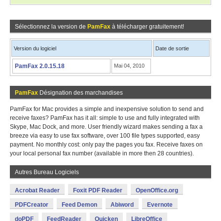
Sélectionnez la version de
PamFax
à télécharger gratuitement!
Version du logiciel
Date de sortie
PamFax 2.0.15.18
Mai 04, 2010
PamFax
Désignation des marchandises
PamFax for Mac provides a simple and inexpensive solution to send and
receive faxes? PamFax has it all: simple to use and fully integrated with
Skype, Mac Dock, and more. User friendly wizard makes sending a fax a
breeze via easy to use fax software, over 100 file types supported, easy
payment. No monthly cost: only pay the pages you fax. Receive faxes on
your local personal fax number (available in more then 28 countries).
Autres Bureau Logiciels
Acrobat Reader
Foxit PDF Reader
OpenOffice.org
PDFCreator
Feed Demon
Abiword
Evernote
doPDF
FeedReader
Quicken
LibreOffice