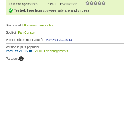
Téléchargements :
2 601
Évaluation:
Tested:
Free from spyware, adware and viruses
Site officiel:
http://www.pamfax.biz
Société:
PamConsult
Version récemment ajoutée:
PamFax 2.0.15.18
Version la plus populaire :
PamFax 2.0.15.18
- 2 601 Téléchargements
Partager: