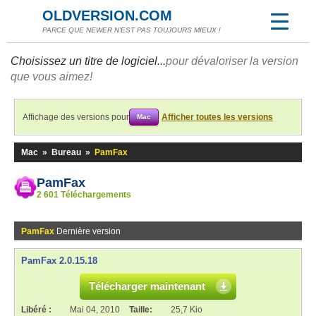
OLDVERSION.COM
PARCE QUE NEWER N'EST PAS TOUJOURS MIEUX !
Choisissez un titre de logiciel...
pour dévaloriser la version
que vous aimez!
Affichage des versions pour
Afficher toutes les versions
Mac
Mac
»
Bureau
»
PamFax
PamFax
2 601 Téléchargements
PamFax
Dernière version
PamFax 2.0.15.18
Télécharger maintenant
Libéré :
Mai 04, 2010
Taille:
25,7 Kio