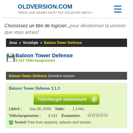
OLDVERSION.COM
PARCE QUE NEWER N'EST PAS TOUJOURS MIEUX !
Choisissez un titre de logiciel...
pour dévaloriser la version
que vous aimez!
Jeux
»
Stratégie
»
Baloon Tower Defense
Baloon Tower Defense
8 341 Téléchargements
Baloon Tower Defense
Dernière version
Baloon Tower Defense 3.1.3
Télécharger maintenant
Libéré :
Sep 08, 2009
Taille:
1,3 Mio
Téléchargements :
8 341
Évaluation:
Tested:
Free from spyware, adware and viruses