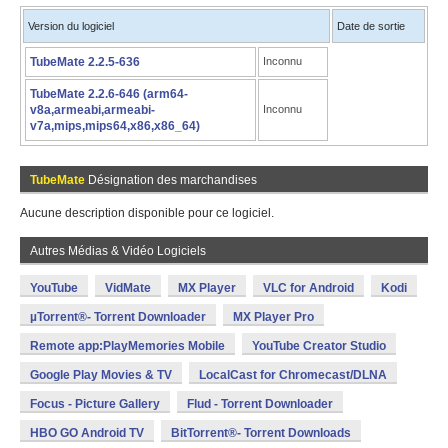
Version du logiciel
Date de sortie
TubeMate 2.2.5-636
Inconnu
TubeMate 2.2.6-646 (arm64-
v8a,armeabi,armeabi-
Inconnu
v7a,mips,mips64,x86,x86_64)
TubeMate
Désignation des marchandises
Aucune description disponible pour ce logiciel.
Autres Médias & Vidéo Logiciels
YouTube
VidMate
MX Player
VLC for Android
Kodi
µTorrent®- Torrent Downloader
MX Player Pro
Remote app:PlayMemories Mobile
YouTube Creator Studio
Google Play Movies & TV
LocalCast for Chromecast/DLNA
Focus - Picture Gallery
Flud - Torrent Downloader
HBO GO Android TV
BitTorrent®- Torrent Downloads