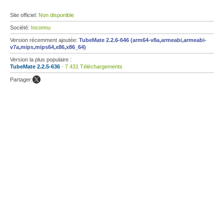
Site officiel:
Non disponible
Société:
Inconnu
Version récemment ajoutée:
TubeMate 2.2.6-646 (arm64-v8a,armeabi,armeabi-
v7a,mips,mips64,x86,x86_64)
Version la plus populaire :
TubeMate 2.2.5-636
- 7 431 Téléchargements
Partager: