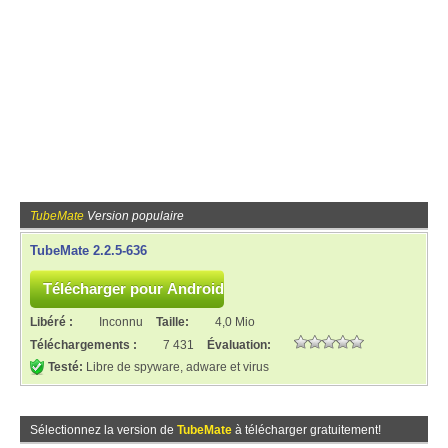
TubeMate
Version populaire
TubeMate 2.2.5-636
Libéré :
Inconnu
Taille:
4,0 Mio
Téléchargements :
7 431
Évaluation:
Testé:
Libre de spyware, adware et virus
Sélectionnez la version de
TubeMate
à télécharger gratuitement!