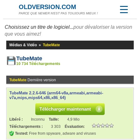
OLDVERSION.COM
PARCE QUE NEWER N'EST PAS TOUJOURS MIEUX !
Choisissez un titre de logiciel...
pour dévaloriser la version
que vous aimez!
Médias & Vidéo
»
TubeMate
TubeMate
10 734 Téléchargements
TubeMate
Dernière version
TubeMate 2.2.6-646 (arm64-v8a,armeabi,armeabi-
v7a,mips,mips64,x86,x86_64)
Télécharger maintenant
Libéré :
Inconnu
Taille:
4,9 Mio
Téléchargements :
3 303
Évaluation:
Tested:
Free from spyware, adware and viruses