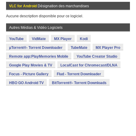
VLC for Android
Désignation des marchandises
Aucune description disponible pour ce logiciel.
Autres Médias & Vidéo Logiciels
YouTube
VidMate
MX Player
Kodi
µTorrent®- Torrent Downloader
TubeMate
MX Player Pro
Remote app:PlayMemories Mobile
YouTube Creator Studio
Google Play Movies & TV
LocalCast for Chromecast/DLNA
Focus - Picture Gallery
Flud - Torrent Downloader
HBO GO Android TV
BitTorrent®- Torrent Downloads