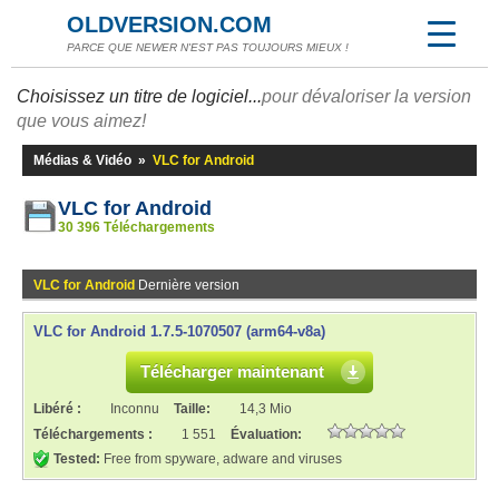
OLDVERSION.COM
PARCE QUE NEWER N'EST PAS TOUJOURS MIEUX !
Choisissez un titre de logiciel...
pour dévaloriser la version
que vous aimez!
Médias & Vidéo
»
VLC for Android
VLC for Android
30 396 Téléchargements
VLC for Android
Dernière version
VLC for Android 1.7.5-1070507 (arm64-v8a)
Télécharger maintenant
Libéré :
Inconnu
Taille:
14,3 Mio
Téléchargements :
1 551
Évaluation:
Tested:
Free from spyware, adware and viruses