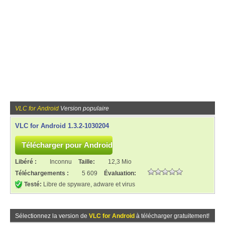
VLC for Android
Version populaire
VLC for Android 1.3.2-1030204
Libéré :
Inconnu
Taille:
12,3 Mio
Téléchargements :
5 609
Évaluation:
Testé:
Libre de spyware, adware et virus
Sélectionnez la version de
VLC for Android
à télécharger gratuitement!