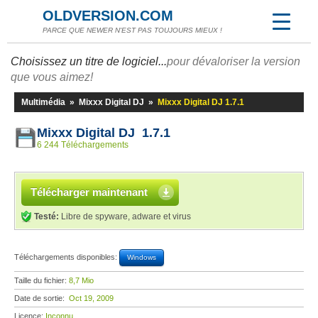
OLDVERSION.COM
PARCE QUE NEWER N'EST PAS TOUJOURS MIEUX !
Choisissez un titre de logiciel...
pour dévaloriser la version
que vous aimez!
Multimédia
»
Mixxx Digital DJ
»
Mixxx Digital DJ 1.7.1
Mixxx Digital DJ 1.7.1
6 244 Téléchargements
Télécharger maintenant
Testé:
Libre de spyware, adware et virus
Téléchargements disponibles:
Windows
Taille du fichier:
8,7 Mio
Date de sortie:
Oct 19, 2009
Licence:
Inconnu