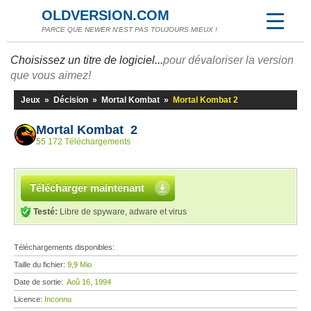
OLDVERSION.COM
PARCE QUE NEWER N'EST PAS TOUJOURS MIEUX !
Choisissez un titre de logiciel...
pour dévaloriser la version
que vous aimez!
Jeux
»
Décision
»
Mortal Kombat
»
Mortal Kombat 2
Mortal Kombat 2
55 172 Téléchargements
Télécharger maintenant
Testé:
Libre de spyware, adware et virus
Téléchargements disponibles:
Taille du fichier:
9,9 Mio
Date de sortie:
Aoû 16, 1994
Licence:
Inconnu