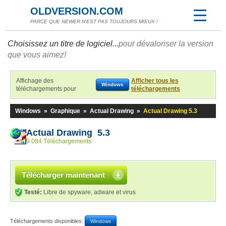
OLDVERSION.COM
PARCE QUE NEWER N'EST PAS TOUJOURS MIEUX !
Choisissez un titre de logiciel...
pour dévaloriser la version
que vous aimez!
Affichage des
Afficher tous les
Windows
téléchargements pour
téléchargements
Windows
»
Graphique
»
Actual Drawing
»
Actual Drawing 5.3
Actual Drawing 5.3
9 084 Téléchargements
Télécharger maintenant
Testé:
Libre de spyware, adware et virus
Téléchargements disponibles:
Windows