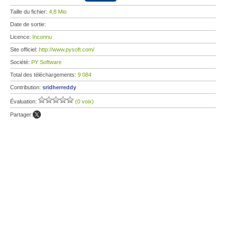
Taille du fichier:
4,8 Mio
Date de sortie:
Licence:
Inconnu
Site officiel:
http://www.pysoft.com/
Société:
PY Software
Total des téléchargements:
9 084
Contribution:
sridherreddy
Évaluation:
(0 voix)
Partager: