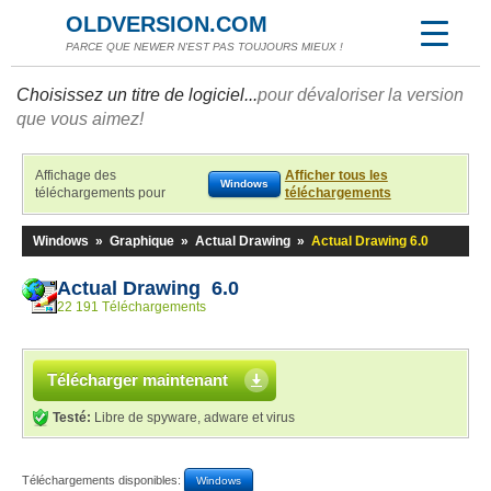
OLDVERSION.COM
PARCE QUE NEWER N'EST PAS TOUJOURS MIEUX !
Choisissez un titre de logiciel...
pour dévaloriser la version
que vous aimez!
Affichage des
Afficher tous les
Windows
téléchargements pour
téléchargements
Windows
»
Graphique
»
Actual Drawing
»
Actual Drawing 6.0
Actual Drawing 6.0
22 191 Téléchargements
Télécharger maintenant
Testé:
Libre de spyware, adware et virus
Téléchargements disponibles:
Windows