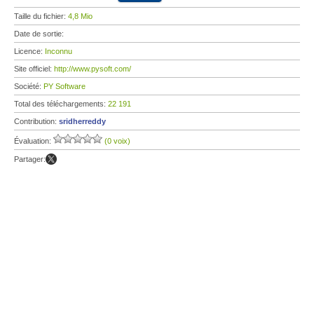
Taille du fichier:
4,8 Mio
Date de sortie:
Licence:
Inconnu
Site officiel:
http://www.pysoft.com/
Société:
PY Software
Total des téléchargements:
22 191
Contribution:
sridherreddy
Évaluation:
(0 voix)
Partager: