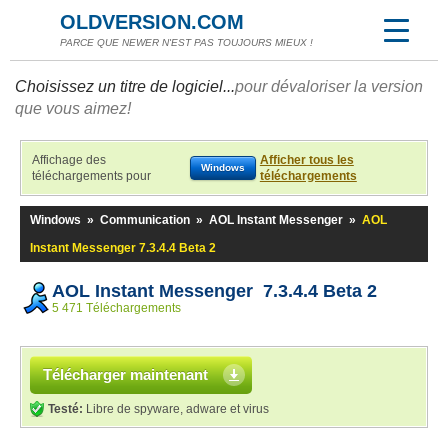
OLDVERSION.COM
PARCE QUE NEWER N'EST PAS TOUJOURS MIEUX !
Choisissez un titre de logiciel...
pour dévaloriser la version
que vous aimez!
Affichage des
Afficher tous les
Windows
téléchargements pour
téléchargements
Windows
»
Communication
»
AOL Instant Messenger
»
AOL
Instant Messenger 7.3.4.4 Beta 2
AOL Instant Messenger 7.3.4.4 Beta 2
5 471 Téléchargements
Télécharger maintenant
Testé:
Libre de spyware, adware et virus