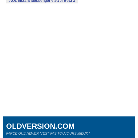
AOL Instant Messenger 6.9.7.4 Beta 3
OLDVERSION.COM
PARCE QUE NEWER N'EST PAS TOUJOURS MIEUX !