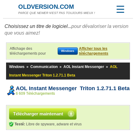
OLDVERSION.COM
PARCE QUE NEWER N'EST PAS TOUJOURS MIEUX !
Choisissez un titre de logiciel...
pour dévaloriser la version
que vous aimez!
Affichage des
Afficher tous les
Windows
téléchargements pour
téléchargements
Windows
»
Communication
»
AOL Instant Messenger
»
AOL
Instant Messenger Triton 1.2.71.1 Beta
AOL Instant Messenger Triton 1.2.71.1 Beta
6 609 Téléchargements
Télécharger maintenant
Testé:
Libre de spyware, adware et virus