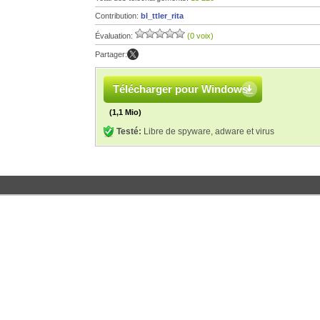
Contribution:
bl_ttler_rita
Évaluation:
(0 voix)
Partager:
Télécharger pour Windows
(1,1 Mio)
Testé:
Libre de spyware, adware et virus