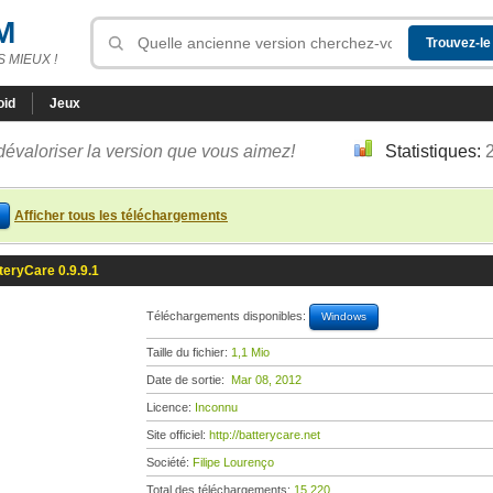
M
 MIEUX !
oid
Jeux
dévaloriser la version que vous aimez!
Statistiques:
Afficher tous les téléchargements
teryCare 0.9.9.1
Téléchargements disponibles:
Windows
Taille du fichier:
1,1 Mio
Date de sortie:
Mar 08, 2012
Licence:
Inconnu
Site officiel:
http://batterycare.net
Société:
Filipe Lourenço
Total des téléchargements:
15 220