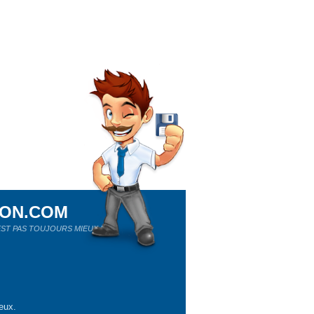
ION.COM
ST PAS TOUJOURS MIEUX !
eux.