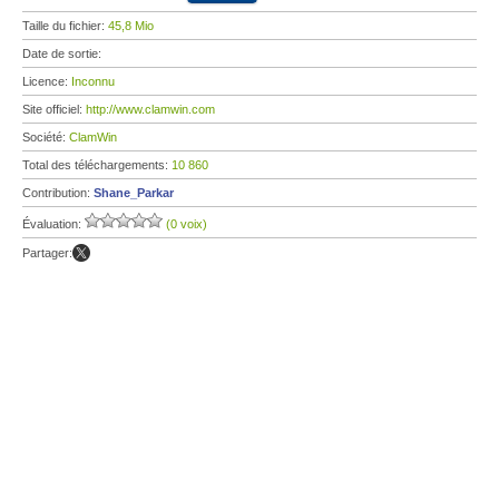
Taille du fichier:
45,8 Mio
Date de sortie:
Licence:
Inconnu
Site officiel:
http://www.clamwin.com
Société:
ClamWin
Total des téléchargements:
10 860
Contribution:
Shane_Parkar
Évaluation:
(0 voix)
Partager: