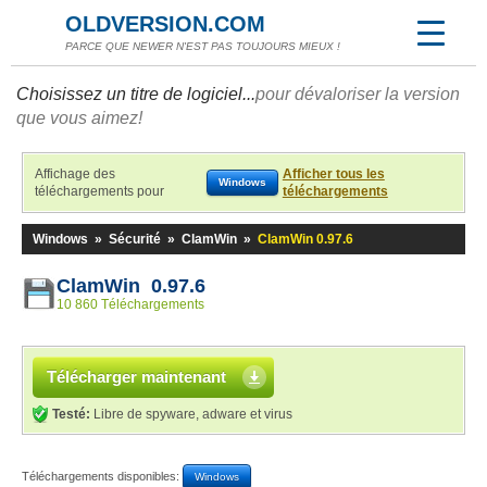
OLDVERSION.COM
PARCE QUE NEWER N'EST PAS TOUJOURS MIEUX !
Choisissez un titre de logiciel...
pour dévaloriser la version
que vous aimez!
Affichage des
Afficher tous les
Windows
téléchargements pour
téléchargements
Windows
»
Sécurité
»
ClamWin
»
ClamWin 0.97.6
ClamWin 0.97.6
10 860 Téléchargements
Télécharger maintenant
Testé:
Libre de spyware, adware et virus
Téléchargements disponibles:
Windows