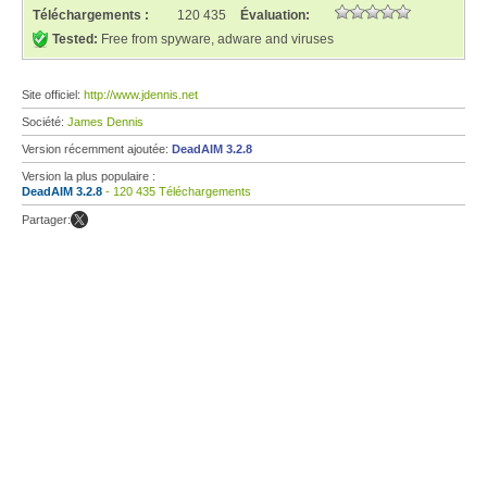
Téléchargements :
120 435
Évaluation:
Tested:
Free from spyware, adware and viruses
Site officiel:
http://www.jdennis.net
Société:
James Dennis
Version récemment ajoutée:
DeadAIM 3.2.8
Version la plus populaire :
DeadAIM 3.2.8
- 120 435 Téléchargements
Partager: