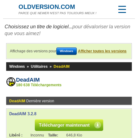
OLDVERSION.COM
PARCE QUE NEWER N'EST PAS TOUJOURS MIEUX !
Choisissez un titre de logiciel...
pour dévaloriser la version
que vous aimez!
Affichage des versions pour
Afficher toutes les versions
Windows
Windows
»
Utilitaires
»
DeadAIM
DeadAIM
180 638 Téléchargements
DeadAIM
Dernière version
DeadAIM 3.2.8
Télécharger maintenant
Libéré :
Inconnu
Taille:
646,8 Kio