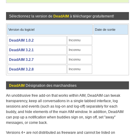
Sélectionnez la version de
DeadAIM
à télécharger gratuitement!
Version du logiciel
Date de sortie
DeadAIM 1.0.2
Inconnu
DeadAIM 3.2.1
Inconnu
DeadAIM 3.2.7
Inconnu
DeadAIM 3.2.8
Inconnu
DeadAIM
Désignation des marchandises
An unobtrusive free add-on that works within AIM, DeadAIM can tweak
transparency, keep all conversations in a single tabbed interface, log
sessions and events (such as log-on and log-off) separately for each
buddy, and hide elements of the main AIM window. In addition, DeadAIM
can pop up a notification when buddies sign on, sign off, set "away"
messages, or come back.
Versions 4+ are not distributed as freeware and cannot be listed on