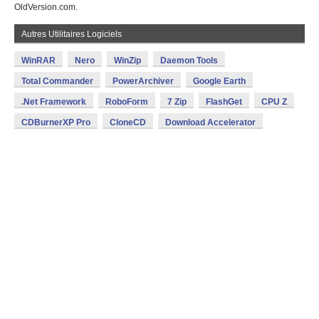
OldVersion.com.
Autres Utilitaires Logiciels
WinRAR
Nero
WinZip
Daemon Tools
Total Commander
PowerArchiver
Google Earth
.Net Framework
RoboForm
7 Zip
FlashGet
CPU Z
CDBurnerXP Pro
CloneCD
Download Accelerator