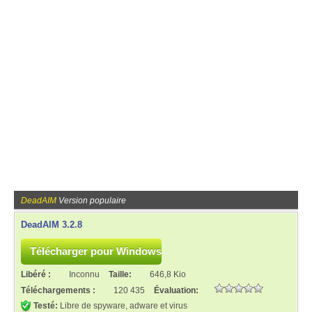
DeadAIM
Version populaire
DeadAIM 3.2.8
Libéré :
Inconnu
Taille:
646,8 Kio
Téléchargements :
120 435
Évaluation:
Testé:
Libre de spyware, adware et virus