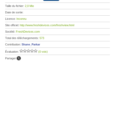
Taille du fichier:
2,0 Mio
Date de sortie:
Licence:
Inconnu
Site officiel:
http://www.freshdevices.com/freshview.html
Société:
FreshDevices.com
Total des téléchargements:
573
Contribution:
Shane_Parkar
Évaluation:
(0 voix)
Partager: