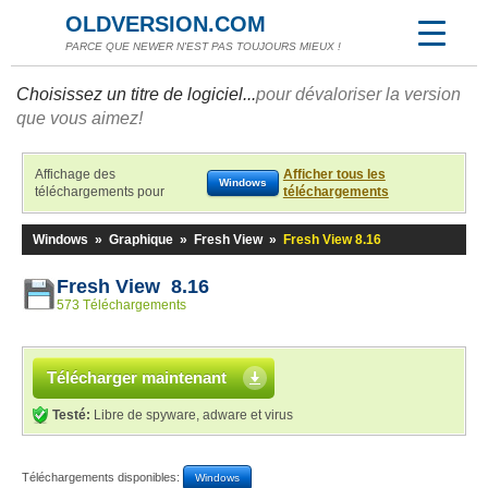
OLDVERSION.COM
PARCE QUE NEWER N'EST PAS TOUJOURS MIEUX !
Choisissez un titre de logiciel...
pour dévaloriser la version
que vous aimez!
Affichage des
Afficher tous les
Windows
téléchargements pour
téléchargements
Windows
»
Graphique
»
Fresh View
»
Fresh View 8.16
Fresh View 8.16
573 Téléchargements
Télécharger maintenant
Testé:
Libre de spyware, adware et virus
Téléchargements disponibles:
Windows