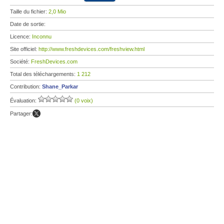
Taille du fichier:
2,0 Mio
Date de sortie:
Licence:
Inconnu
Site officiel:
http://www.freshdevices.com/freshview.html
Société:
FreshDevices.com
Total des téléchargements:
1 212
Contribution:
Shane_Parkar
Évaluation:
(0 voix)
Partager: