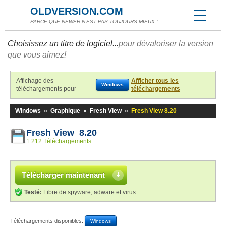
OLDVERSION.COM
PARCE QUE NEWER N'EST PAS TOUJOURS MIEUX !
Choisissez un titre de logiciel...
pour dévaloriser la version
que vous aimez!
Affichage des
Afficher tous les
Windows
téléchargements pour
téléchargements
Windows
»
Graphique
»
Fresh View
»
Fresh View 8.20
Fresh View 8.20
1 212 Téléchargements
Télécharger maintenant
Testé:
Libre de spyware, adware et virus
Téléchargements disponibles:
Windows