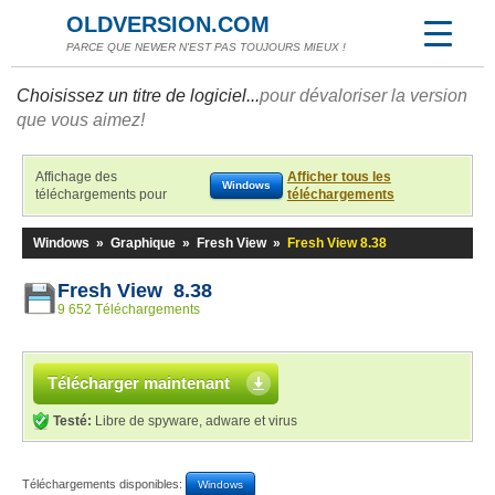
OLDVERSION.COM
PARCE QUE NEWER N'EST PAS TOUJOURS MIEUX !
Choisissez un titre de logiciel...
pour dévaloriser la version
que vous aimez!
Affichage des
Afficher tous les
Windows
téléchargements pour
téléchargements
Windows
»
Graphique
»
Fresh View
»
Fresh View 8.38
Fresh View 8.38
9 652 Téléchargements
Télécharger maintenant
Testé:
Libre de spyware, adware et virus
Téléchargements disponibles:
Windows