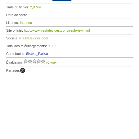
Taille du fichier:
2,0 Mio
Date de sortie:
Licence:
Inconnu
Site officiel:
http://www.freshdevices.com/freshview.html
Société:
FreshDevices.com
Total des téléchargements:
9 652
Contribution:
Shane_Parkar
Évaluation:
(0 voix)
Partager: