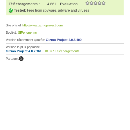
Téléchargements :
4 861
Évaluation:
Tested:
Free from spyware, adware and viruses
Site officiel:
http://www.gizmoproject.com
Société:
SIPphone Inc
Version récemment ajoutée:
Gizmo Project 4.0.5.400
Version la plus populaire :
Gizmo Project 4.0.2.361
- 10 077 Téléchargements
Partager: