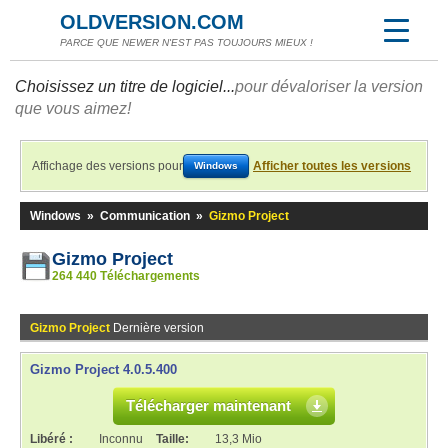
OLDVERSION.COM
PARCE QUE NEWER N'EST PAS TOUJOURS MIEUX !
Choisissez un titre de logiciel...
pour dévaloriser la version
que vous aimez!
Affichage des versions pour
Afficher toutes les versions
Windows
Windows
»
Communication
»
Gizmo Project
Gizmo Project
264 440 Téléchargements
Gizmo Project
Dernière version
Gizmo Project 4.0.5.400
Télécharger maintenant
Libéré :
Inconnu
Taille:
13,3 Mio