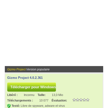
Gizmo Project
Version populaire
Gizmo Project 4.0.2.361
Libéré :
Inconnu
Taille:
13,0 Mio
Téléchargements :
10 077
Évaluation:
Testé:
Libre de spyware, adware et virus