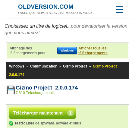
OLDVERSION.COM
PARCE QUE NEWER N'EST PAS TOUJOURS MIEUX !
Choisissez un titre de logiciel...
pour dévaloriser la version
que vous aimez!
Affichage des
Afficher tous les
Windows
téléchargements pour
téléchargements
Windows
»
Communication
»
Gizmo Project
»
Gizmo Project
2.0.0.174
Gizmo Project 2.0.0.174
7 810 Téléchargements
Télécharger maintenant
Testé:
Libre de spyware, adware et virus