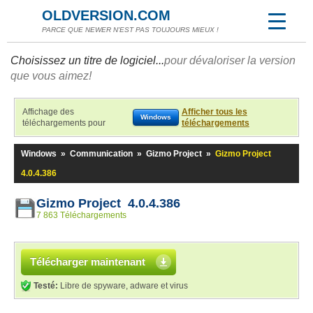
OLDVERSION.COM
PARCE QUE NEWER N'EST PAS TOUJOURS MIEUX !
Choisissez un titre de logiciel...
pour dévaloriser la version
que vous aimez!
Affichage des
Afficher tous les
Windows
téléchargements pour
téléchargements
Windows
»
Communication
»
Gizmo Project
»
Gizmo Project
4.0.4.386
Gizmo Project 4.0.4.386
7 863 Téléchargements
Télécharger maintenant
Testé:
Libre de spyware, adware et virus