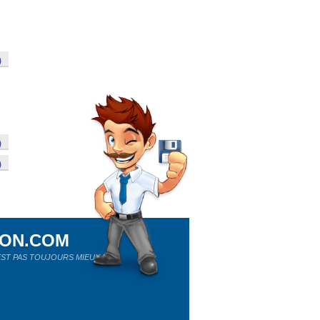
)
)
)
ION.COM
ST PAS TOUJOURS MIEUX !