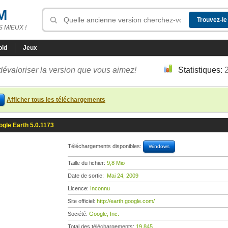
M
 MIEUX !
oid
Jeux
dévaloriser la version que vous aimez!
Statistiques:
Afficher tous les téléchargements
gle Earth 5.0.1173
Téléchargements disponibles:
Windows
Taille du fichier:
9,8 Mio
Date de sortie:
Mai 24, 2009
Licence:
Inconnu
Site officiel:
http://earth.google.com/
Société:
Google, Inc.
Total des téléchargements:
19 845