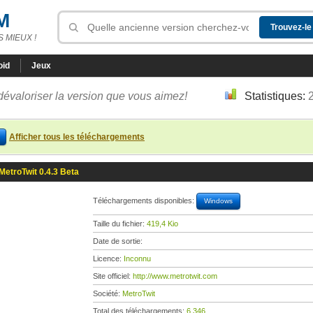
M
 MIEUX !
oid
Jeux
dévaloriser la version que vous aimez!
Statistiques:
Afficher tous les téléchargements
MetroTwit 0.4.3 Beta
Téléchargements disponibles:
Windows
Taille du fichier:
419,4 Kio
Date de sortie:
Licence:
Inconnu
Site officiel:
http://www.metrotwit.com
Société:
MetroTwit
Total des téléchargements:
6 346