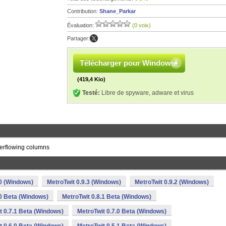
Contribution:
Shane_Parkar
Évaluation:
(0 voix)
Partager:
Télécharger pour Windows
(419,4 Kio)
Testé:
Libre de spyware, adware et virus
overflowing columns
.0 (Windows)
MetroTwit 0.9.3 (Windows)
MetroTwit 0.9.2 (Windows)
.0 Beta (Windows)
MetroTwit 0.8.1 Beta (Windows)
t 0.7.1 Beta (Windows)
MetroTwit 0.7.0 Beta (Windows)