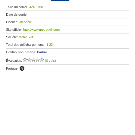
Taille du fichier:
424,3 Kio
Date de sortie:
Licence:
Inconnu
Site officiel:
http://www.metrotwit.com
Société:
MetroTwit
Total des téléchargements:
1 234
Contribution:
Shane_Parkar
Évaluation:
(0 voix)
Partager: