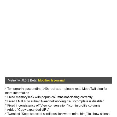
MetroTwit 0.6.1 Beta
Modifier le journal
* Temporarily suspending 140proof ads – please read MetroTwit blog for
more information
* Fixed memory leak with popup columns not closing correctly
* Fixed ENTER to submit tweet not working if autocomplete is disabled
* Fixed inconsistency of “View conversation” icon in profile columns
* Added “Copy expanded URL”
* Tweaked “Keep selected scroll position when refreshing” to show at least