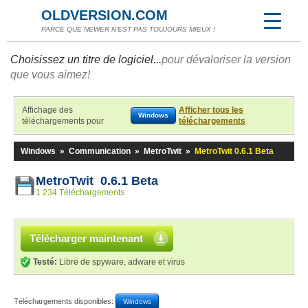
OLDVERSION.COM
PARCE QUE NEWER N'EST PAS TOUJOURS MIEUX !
Choisissez un titre de logiciel...
pour dévaloriser la version
que vous aimez!
Affichage des
Afficher tous les
Windows
téléchargements pour
téléchargements
Windows
»
Communication
»
MetroTwit
»
MetroTwit 0.6.1 Beta
MetroTwit 0.6.1 Beta
1 234 Téléchargements
Télécharger maintenant
Testé:
Libre de spyware, adware et virus
Téléchargements disponibles:
Windows