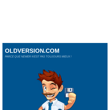
OLDVERSION.COM
PARCE QUE NEWER N'EST PAS TOUJOURS MIEUX !