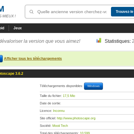
M
 MIEUX !
oid
Jeux
dévaloriser la version que vous aimez!
Statistiques:
Afficher tous les téléchargements
toscape 3.6.2
Téléchargements disponibles:
Windows
Taille du fichier:
17,5 Mio
Date de sortie:
Licence:
Inconnu
Site officiel:
http://www.photoscape.org
Société:
Mooii Tech
Total des téléchargements:
10 599