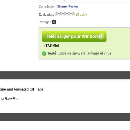
Contribution:
Shane_Parkar
Évaluation:
(0 voix)
Partager:
Télécharger pour Windows
(17,5 Mio)
Testé:
Libre de spyware, adware et virus
mbine and Animated GIF Tabs.
ung Raw File.