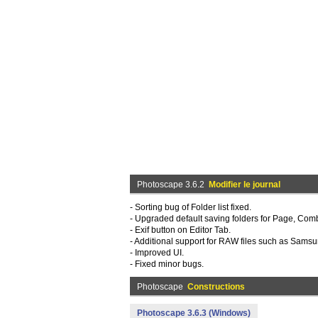
Photoscape 3.6.2
Modifier le journal
- Sorting bug of Folder list fixed.
- Upgraded default saving folders for Page, Co
- Exif button on Editor Tab.
- Additional support for RAW files such as Sams
- Improved UI.
- Fixed minor bugs.
Photoscape
Constructions
Photoscape 3.6.3 (Windows)