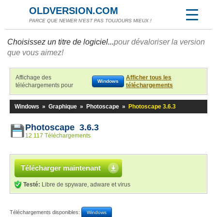
OLDVERSION.COM
PARCE QUE NEWER N'EST PAS TOUJOURS MIEUX !
Choisissez un titre de logiciel...
pour dévaloriser la version
que vous aimez!
Affichage des
Afficher tous les
Windows
téléchargements pour
téléchargements
Windows
»
Graphique
»
Photoscape
»
Photoscape 3.6.3
Photoscape 3.6.3
12 117 Téléchargements
Télécharger maintenant
Testé:
Libre de spyware, adware et virus
Téléchargements disponibles:
Windows