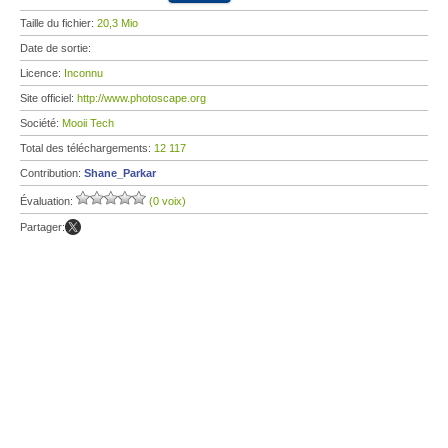
Taille du fichier:
20,3 Mio
Date de sortie:
Licence:
Inconnu
Site officiel:
http://www.photoscape.org
Société:
Mooii Tech
Total des téléchargements:
12 117
Contribution:
Shane_Parkar
Évaluation:
(0 voix)
Partager: