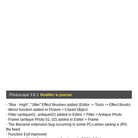
Photoscape 3.6.3
Modifier le journal
- "Blur - High", "Jitter" Effect Brushes added (Editor -> Tools -> Effect Brush)
- Mirror function added in Picture > Clipart Object
- Filter (antique01, antique02) added in Editor > Filter > Antique Photo
- Frame (antique Photo 01, 02) added in Editor > Frame
- The filename extension bug occurring in some PCs when saving a JPG
file fixed
- Function Exif improved