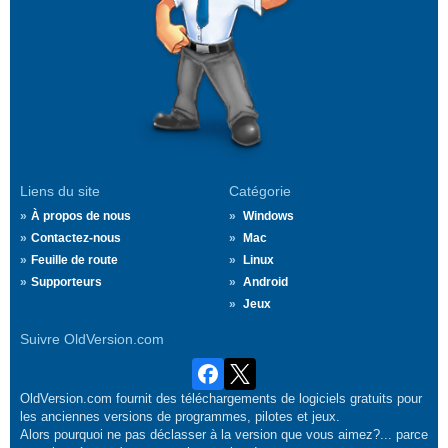
Liens du site
Catégorie
À propos de nous
Windows
Contactez-nous
Mac
Feuille de route
Linux
Supporteurs
Android
Jeux
Suivre OldVersion.com
OldVersion.com fournit des téléchargements de logiciels gratuits pour
les anciennes versions de programmes, pilotes et jeux.
Alors pourquoi ne pas déclasser à la version que vous aimez?... parce