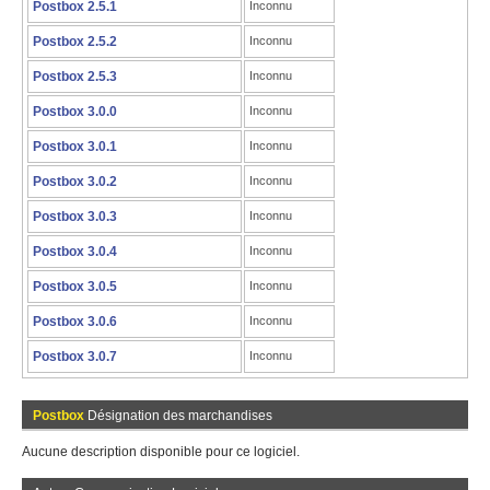
Postbox 2.5.1
Inconnu
Postbox 2.5.2
Inconnu
Postbox 2.5.3
Inconnu
Postbox 3.0.0
Inconnu
Postbox 3.0.1
Inconnu
Postbox 3.0.2
Inconnu
Postbox 3.0.3
Inconnu
Postbox 3.0.4
Inconnu
Postbox 3.0.5
Inconnu
Postbox 3.0.6
Inconnu
Postbox 3.0.7
Inconnu
Postbox
Désignation des marchandises
Aucune description disponible pour ce logiciel.