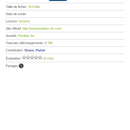
Taille du fichier:
15,6 Mio
Date de sortie:
Licence:
Inconnu
Site officiel:
http://www.postbox-inc.com
Société:
Postbox Inc
Total des téléchargements:
8 780
Contribution:
Shane_Parkar
Évaluation:
(0 voix)
Partager: