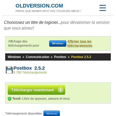
OLDVERSION.COM
PARCE QUE NEWER N'EST PAS TOUJOURS MIEUX !
Choisissez un titre de logiciel...
pour dévaloriser la version
que vous aimez!
Affichage des
Afficher tous les
Windows
téléchargements pour
téléchargements
Windows
»
Communication
»
Postbox
»
Postbox 2.5.2
Postbox 2.5.2
8 780 Téléchargements
Télécharger maintenant
Testé:
Libre de spyware, adware et virus
Téléchargements disponibles:
Windows