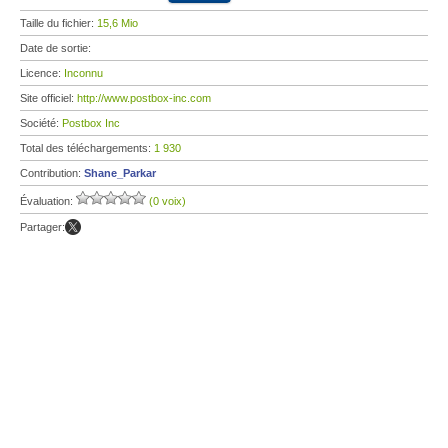
Taille du fichier:
15,6 Mio
Date de sortie:
Licence:
Inconnu
Site officiel:
http://www.postbox-inc.com
Société:
Postbox Inc
Total des téléchargements:
1 930
Contribution:
Shane_Parkar
Évaluation:
(0 voix)
Partager: