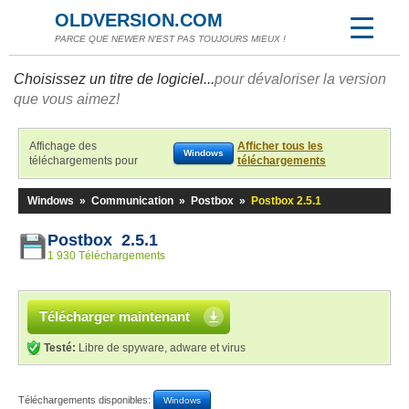
OLDVERSION.COM
PARCE QUE NEWER N'EST PAS TOUJOURS MIEUX !
Choisissez un titre de logiciel...
pour dévaloriser la version
que vous aimez!
Affichage des
Afficher tous les
Windows
téléchargements pour
téléchargements
Windows
»
Communication
»
Postbox
»
Postbox 2.5.1
Postbox 2.5.1
1 930 Téléchargements
Télécharger maintenant
Testé:
Libre de spyware, adware et virus
Téléchargements disponibles:
Windows