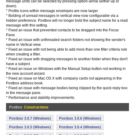
message units can be selected by pressing option-arrow (either up or
down).
* Profile icons within message envelopes are now larger.
* Bolding of unread messages in vertical view now configurable via a
hidden preference. Postbox will no longer bold the subject name for a read
message with this setting.
* Fixed an issue that prevented contacts to be dragged into the Focus
Pane.
* Fixed an issue with unthreaded search folders not showing the sender's
name in Vertical view.
* Fixed an issue with not being able to add more than one filter criteria rule
when creating a filter.
* Fixed an issue with dragging messages to another folder when they don't
have a subject.
* Fixed an issue on Windows with the Manual Setup button not working in
the new account wizard.
* Fixed an issue on Mac OS X with company cards not appearing in the
Postbox address book.
* Fixed an issue with message bodies being clipped by the quick reply box
in the message pane.
* Performance and stability improvements.
Postbox
Constructions
Postbox 3.0.7 (Windows)
Postbox 3.0.6 (Windows)
Postbox 3.0.5 (Windows)
Postbox 3.0.4 (Windows)