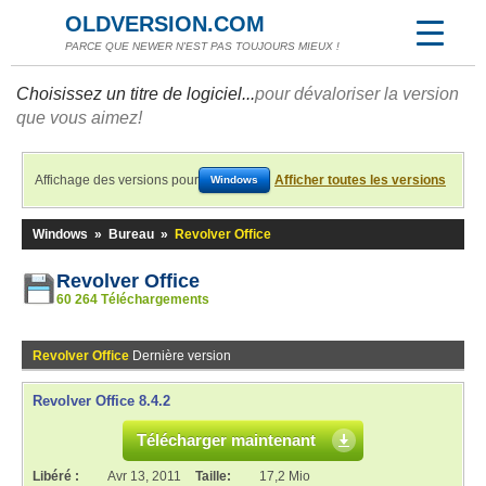
OLDVERSION.COM
PARCE QUE NEWER N'EST PAS TOUJOURS MIEUX !
Choisissez un titre de logiciel...
pour dévaloriser la version
que vous aimez!
Affichage des versions pour
Afficher toutes les versions
Windows
Windows
»
Bureau
»
Revolver Office
Revolver Office
60 264 Téléchargements
Revolver Office
Dernière version
Revolver Office 8.4.2
Télécharger maintenant
Libéré :
Avr 13, 2011
Taille:
17,2 Mio