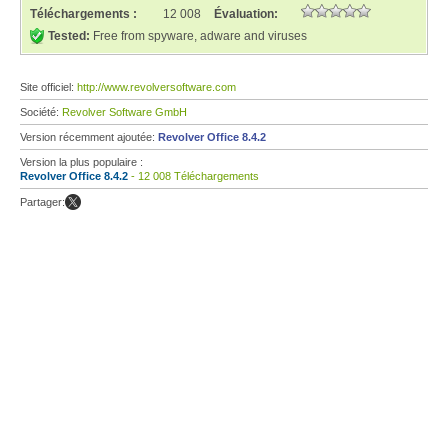
Téléchargements :
12 008
Évaluation:
Tested:
Free from spyware, adware and viruses
Site officiel:
http://www.revolversoftware.com
Société:
Revolver Software GmbH
Version récemment ajoutée:
Revolver Office 8.4.2
Version la plus populaire :
Revolver Office 8.4.2
- 12 008 Téléchargements
Partager: