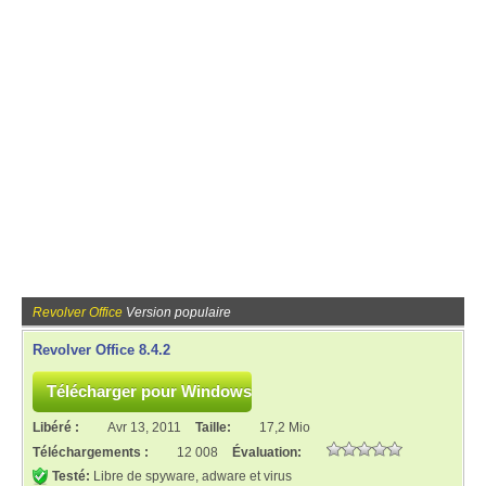
Revolver Office
Version populaire
Revolver Office 8.4.2
Libéré :
Avr 13, 2011
Taille:
17,2 Mio
Téléchargements :
12 008
Évaluation:
Testé:
Libre de spyware, adware et virus