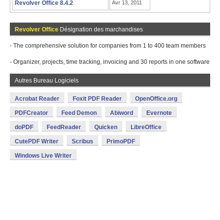
Revolver Office 8.4.2
Avr 13, 2011
Revolver Office
Désignation des marchandises
- The comprehensive solution for companies from 1 to 400 team members
- Organizer, projects, time tracking, invoicing and 30 reports in one software
Autres Bureau Logiciels
Acrobat Reader
Foxit PDF Reader
OpenOffice.org
PDFCreator
Feed Demon
Abiword
Evernote
doPDF
FeedReader
Quicken
LibreOffice
CutePDF Writer
Scribus
PrimoPDF
Windows Live Writer