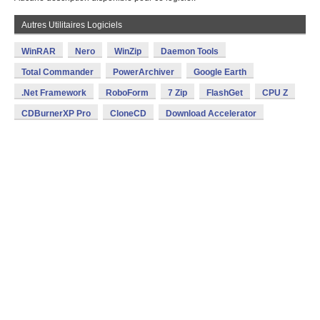
Autres Utilitaires Logiciels
WinRAR
Nero
WinZip
Daemon Tools
Total Commander
PowerArchiver
Google Earth
.Net Framework
RoboForm
7 Zip
FlashGet
CPU Z
CDBurnerXP Pro
CloneCD
Download Accelerator