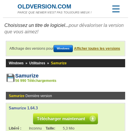
OLDVERSION.COM
PARCE QUE NEWER N'EST PAS TOUJOURS MIEUX !
Choisissez un titre de logiciel...
pour dévaloriser la version
que vous aimez!
Affichage des versions pour
Afficher toutes les versions
Windows
Windows
»
Utilitaires
»
Samurize
Samurize
56 990 Téléchargements
Samurize
Dernière version
Samurize 1.64.3
Télécharger maintenant
Libéré :
Inconnu
Taille:
5,3 Mio