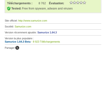
Téléchargements :
8 762
Évaluation:
Tested:
Free from spyware, adware and viruses
Site officiel:
http://www.samurize.com
Société:
Samurize.com
Version récemment ajoutée:
Samurize 1.64.3
Version la plus populaire :
Samurize 1.64.3 Beta
- 8 923 Téléchargements
Partager: