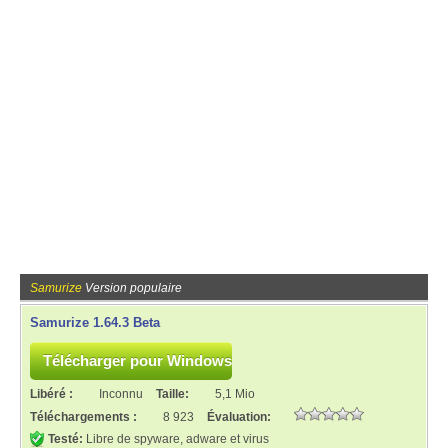
Samurize
Version populaire
Samurize 1.64.3 Beta
Libéré :
Inconnu
Taille:
5,1 Mio
Téléchargements :
8 923
Évaluation:
Testé:
Libre de spyware, adware et virus