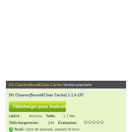
DU Cleaner(Boost&Clear Cache)
Version populaire
DU Cleaner(Boost&Clear Cache) 1.1.6-197
Libéré :
Inconnu
Taille:
1,7 Mio
Téléchargements :
244
Évaluation:
Testé:
Libre de spyware, adware et virus