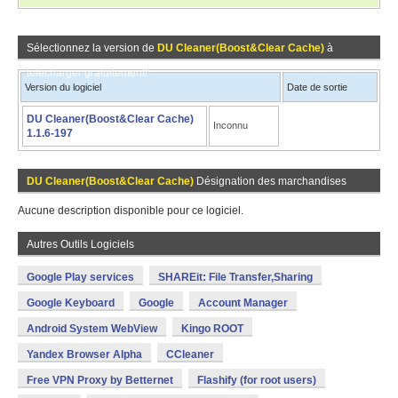
Sélectionnez la version de
DU Cleaner(Boost&Clear Cache)
à
télécharger gratuitement!
Version du logiciel
Date de sortie
DU Cleaner(Boost&Clear Cache)
Inconnu
1.1.6-197
DU Cleaner(Boost&Clear Cache)
Désignation des marchandises
Aucune description disponible pour ce logiciel.
Autres Outils Logiciels
Google Play services
SHAREit: File Transfer,Sharing
Google Keyboard
Google
Account Manager
Android System WebView
Kingo ROOT
Yandex Browser Alpha
CCleaner
Free VPN Proxy by Betternet
Flashify (for root users)