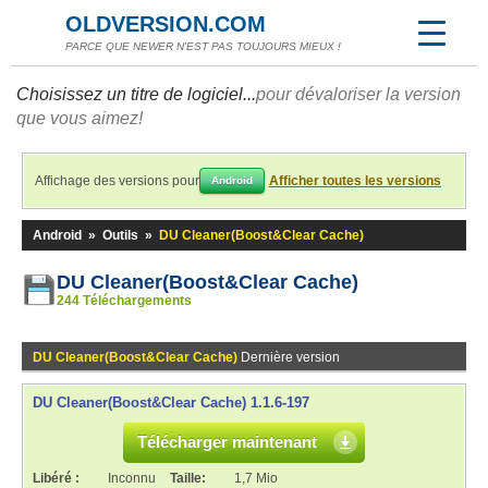
OLDVERSION.COM
PARCE QUE NEWER N'EST PAS TOUJOURS MIEUX !
Choisissez un titre de logiciel...
pour dévaloriser la version
que vous aimez!
Affichage des versions pour
Afficher toutes les versions
Android
Android
»
Outils
»
DU Cleaner(Boost&Clear Cache)
DU Cleaner(Boost&Clear Cache)
244 Téléchargements
DU Cleaner(Boost&Clear Cache)
Dernière version
DU Cleaner(Boost&Clear Cache) 1.1.6-197
Télécharger maintenant
Libéré :
Inconnu
Taille:
1,7 Mio