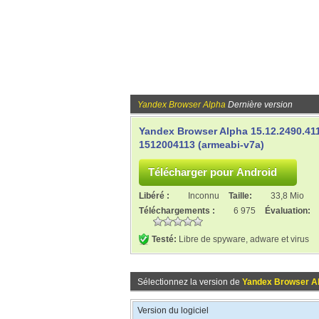
Yandex Browser Alpha
Dernière version
Yandex Browser Alpha 15.12.2490.41
1512004113 (armeabi-v7a)
Libéré :
Inconnu
Taille:
33,8 Mio
Téléchargements :
6 975
Évaluation:
Testé:
Libre de spyware, adware et virus
Sélectionnez la version de
Yandex Browser A
Version du logiciel