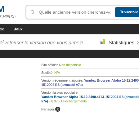
M
 MIEUX !
oid
Jeux
dévaloriser la version que vous aimez!
Statistiques:
Site officiel:
Non disponible
Société:
N/A
Version récemment ajoutée:
Yandex Browser Alpha 15.12.2490
1512004113 (armeabi-v7a)
Version la plus populaire :
Yandex Browser Alpha 15.12.2490.4113-1512004113 (armeabi
v7a)
- 6 975 Téléchargements
Partager: