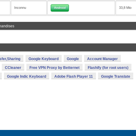
Inconnu
33,8 Mio
Android
handises
sfer,Sharing
Google Keyboard
Google
Account Manager
CCleaner
Free VPN Proxy by Betternet
Flashify (for root users)
Google Indic Keyboard
Adobe Flash Player 11
Google Translate