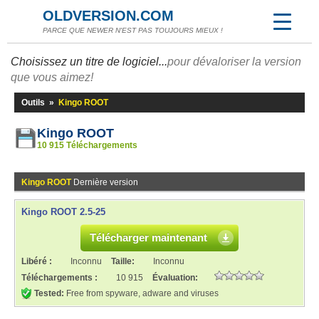
OLDVERSION.COM
PARCE QUE NEWER N'EST PAS TOUJOURS MIEUX !
Choisissez un titre de logiciel...
pour dévaloriser la version
que vous aimez!
Outils
»
Kingo ROOT
Kingo ROOT
10 915 Téléchargements
Kingo ROOT
Dernière version
Kingo ROOT 2.5-25
Télécharger maintenant
Libéré :
Inconnu
Taille:
Inconnu
Téléchargements :
10 915
Évaluation:
Tested:
Free from spyware, adware and viruses