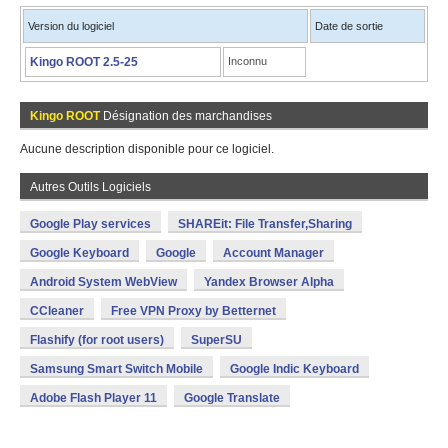
Version du logiciel
Date de sortie
Kingo ROOT 2.5-25
Inconnu
Kingo ROOT
Désignation des marchandises
Aucune description disponible pour ce logiciel.
Autres Outils Logiciels
Google Play services
SHAREit: File Transfer,Sharing
Google Keyboard
Google
Account Manager
Android System WebView
Yandex Browser Alpha
CCleaner
Free VPN Proxy by Betternet
Flashify (for root users)
SuperSU
Samsung Smart Switch Mobile
Google Indic Keyboard
Adobe Flash Player 11
Google Translate