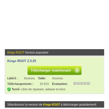
Kingo ROOT
Version populaire
Kingo ROOT 2.5-25
Télécharger maintenant
Libéré :
Inconnu
Taille:
Inconnu
Téléchargements :
10 915
Évaluation:
Testé:
Libre de spyware, adware et virus
Sélectionnez la version de
Kingo ROOT
à télécharger gratuitement!