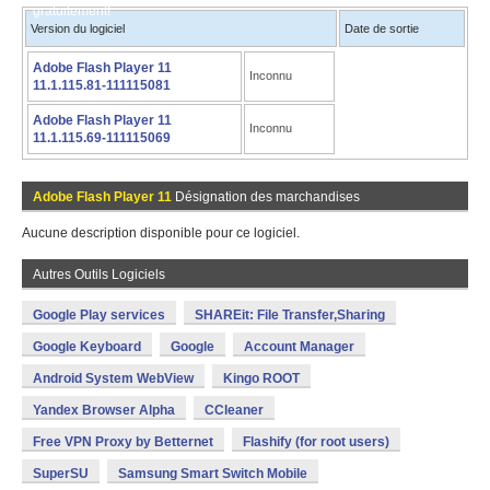
gratuitement!
Version du logiciel
Date de sortie
Adobe Flash Player 11
Inconnu
11.1.115.81-111115081
Adobe Flash Player 11
Inconnu
11.1.115.69-111115069
Adobe Flash Player 11
Désignation des marchandises
Aucune description disponible pour ce logiciel.
Autres Outils Logiciels
Google Play services
SHAREit: File Transfer,Sharing
Google Keyboard
Google
Account Manager
Android System WebView
Kingo ROOT
Yandex Browser Alpha
CCleaner
Free VPN Proxy by Betternet
Flashify (for root users)
SuperSU
Samsung Smart Switch Mobile