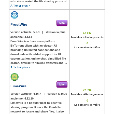
who also created the file sharing protocol.
Afficher plus »
Mac
FrostWire
Version actuelle:
5.2.3
|
Version la plus
62 147
ancienne:
4.13.1
Total des téléchargements
FrostWire is a free cross-platform
0
BitTorrent client with an elegant UI
La semaine dernière
providing unlimited connections and
downloads with added support for UI
customization, online chat, simplified file
search, firewall-to-firewall transfers and …
Afficher plus »
Mac
LimeWire
72 594
Version actuelle:
4.16.7
|
Version la plus
Total des téléchargements
ancienne:
4.12.10
0
LimeWire is a popular peer-to-peer file
La semaine dernière
sharing program. It uses the Gnutella
network to locate and share files. It also