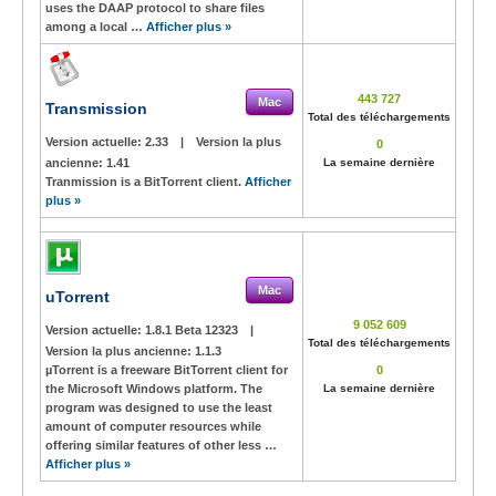
uses the DAAP protocol to share files
among a local …
Afficher plus »
443 727
Mac
Transmission
Total des téléchargements
Version actuelle:
2.33
|
Version la plus
0
ancienne:
1.41
La semaine dernière
Tranmission is a BitTorrent client.
Afficher
plus »
Mac
uTorrent
9 052 609
Version actuelle:
1.8.1 Beta 12323
|
Total des téléchargements
Version la plus ancienne:
1.1.3
µTorrent is a freeware BitTorrent client for
0
the Microsoft Windows platform. The
La semaine dernière
program was designed to use the least
amount of computer resources while
offering similar features of other less …
Afficher plus »