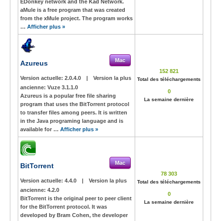
EDonkey network and the Kad Network.
aMule is a free program that was created
from the xMule project. The program works
…
Afficher plus »
Mac
Azureus
152 821
Version actuelle:
2.0.4.0
|
Version la plus
Total des téléchargements
ancienne:
Vuze 3.1.1.0
0
Azureus is a popular free file sharing
La semaine dernière
program that uses the BitTorrent protocol
to transfer files among peers. It is written
in the Java programing language and is
available for …
Afficher plus »
Mac
BitTorrent
78 303
Version actuelle:
4.4.0
|
Version la plus
Total des téléchargements
ancienne:
4.2.0
0
BitTorrent is the original peer to peer client
La semaine dernière
for the BitTorrent protocol. It was
developed by Bram Cohen, the developer