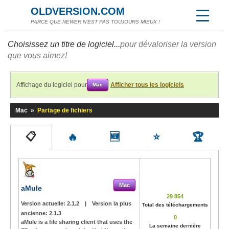
OLDVERSION.COM
PARCE QUE NEWER N'EST PAS TOUJOURS MIEUX !
Choisissez un titre de logiciel...
pour dévaloriser la version
que vous aimez!
Affichage du logiciel pour
Afficher tous les logiciels
Mac
Mac
»
Partage de fichiers
📋
🔥
🆕
⭐
🏆
Mac
aMule
29 854
Version actuelle:
2.1.2
|
Version la plus
Total des téléchargements
ancienne:
2.1.3
0
aMule is a file sharing client that uses the
La semaine dernière