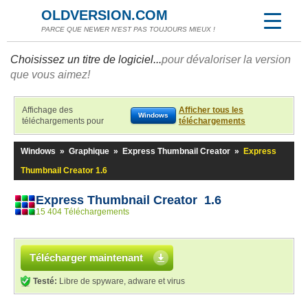
OLDVERSION.COM
PARCE QUE NEWER N'EST PAS TOUJOURS MIEUX !
Choisissez un titre de logiciel...
pour dévaloriser la version
que vous aimez!
Affichage des
Afficher tous les
Windows
téléchargements pour
téléchargements
Windows
»
Graphique
»
Express Thumbnail Creator
»
Express
Thumbnail Creator 1.6
Express Thumbnail Creator 1.6
15 404 Téléchargements
Télécharger maintenant
Testé:
Libre de spyware, adware et virus