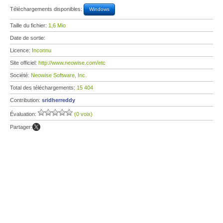
Téléchargements disponibles:
Windows
Taille du fichier:
1,6 Mio
Date de sortie:
Licence:
Inconnu
Site officiel:
http://www.neowise.com/etc
Société:
Neowise Software, Inc.
Total des téléchargements:
15 404
Contribution:
sridherreddy
Évaluation:
(0 voix)
Partager: