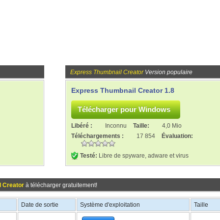
Express Thumbnail Creator
Version populaire
Express Thumbnail Creator 1.8
Libéré :
Inconnu
Taille:
4,0 Mio
Téléchargements :
17 854
Évaluation:
Testé:
Libre de spyware, adware et virus
 Creator
à télécharger gratuitement!
Date de sortie
Système d'exploitation
Taille