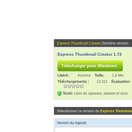
Express Thumbnail Creator
Dernière version
Express Thumbnail Creator 1.72
Libéré :
Inconnu
Taille:
1,8 Mio
Téléchargements :
13 311
Évaluation:
Testé:
Libre de spyware, adware et virus
Sélectionnez la version de
Express Thumbnail
Version du logiciel