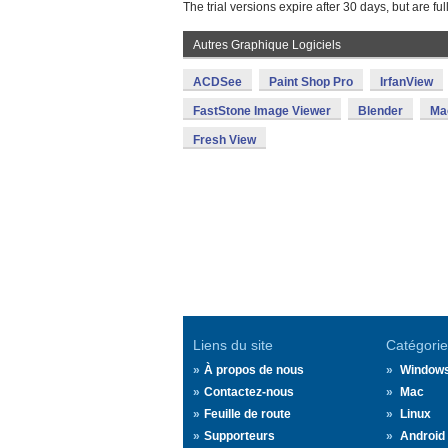
The trial versions expire after 30 days, but are full
Autres Graphique Logiciels
ACDSee
Paint Shop Pro
IrfanView
FastStone Image Viewer
Blender
Ma
Fresh View
Liens du site
Catégorie
À propos de nous
Window
Contactez-nous
Mac
Feuille de route
Linux
Supporteurs
Android