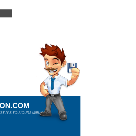
ION.COM
ST PAS TOUJOURS MIEUX !