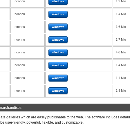
Inconnu
1,2 Mio
Windows
Inconnu
1,4 Mio
Windows
Inconnu
1,6 Mio
Windows
Inconnu
1,7 Mio
Windows
Inconnu
4,0 Mio
Windows
Inconnu
1,4 Mio
Windows
Inconnu
1,4 Mio
Windows
Inconnu
1,8 Mio
Windows
 marchandises
ate galleries which are easily publishable to the web. The software includes defaul
o be user-friendly, powerful, flexible, and customizable.