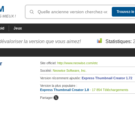
M
 MIEUX !
oid
Jeux
dévaloriser la version que vous aimez!
Statistiques:
r
Site officiel:
http://www.neowise.com/etc
Société:
Neowise Software, Inc.
Version récemment ajoutée:
Express Thumbnail Creator 1.72
Version la plus populaire :
Express Thumbnail Creator 1.8
- 17 854 Téléchargements
Partager: