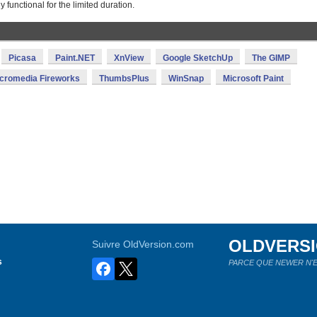
y functional for the limited duration.
Picasa
Paint.NET
XnView
Google SketchUp
The GIMP
cromedia Fireworks
ThumbsPlus
WinSnap
Microsoft Paint
OLDVERS
Suivre OldVersion.com
s
PARCE QUE NEWER N'E