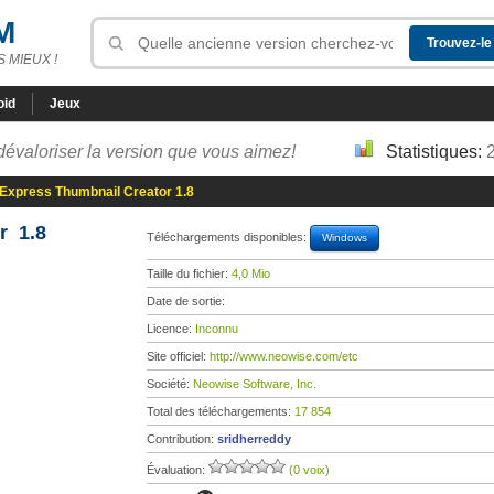
M
 MIEUX !
oid
Jeux
dévaloriser la version que vous aimez!
Statistiques:
Express Thumbnail Creator 1.8
r 1.8
Téléchargements disponibles:
Windows
Taille du fichier:
4,0 Mio
Date de sortie:
Licence:
Inconnu
Site officiel:
http://www.neowise.com/etc
Société:
Neowise Software, Inc.
Total des téléchargements:
17 854
Contribution:
sridherreddy
Évaluation:
(0 voix)