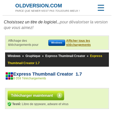
OLDVERSION.COM
PARCE QUE NEWER N'EST PAS TOUJOURS MIEUX !
Choisissez un titre de logiciel...
pour dévaloriser la version
que vous aimez!
Affichage des
Afficher tous les
Windows
téléchargements pour
téléchargements
Windows
»
Graphique
»
Express Thumbnail Creator
»
Express
Thumbnail Creator 1.7
Express Thumbnail Creator 1.7
8 059 Téléchargements
Télécharger maintenant
Testé:
Libre de spyware, adware et virus