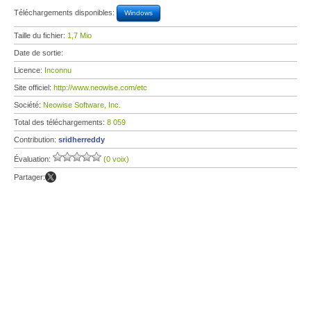
Téléchargements disponibles:
Windows
Taille du fichier:
1,7 Mio
Date de sortie:
Licence:
Inconnu
Site officiel:
http://www.neowise.com/etc
Société:
Neowise Software, Inc.
Total des téléchargements:
8 059
Contribution:
sridherreddy
Évaluation:
(0 voix)
Partager: