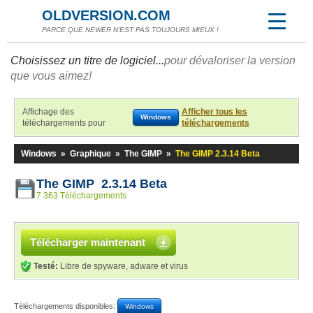
OLDVERSION.COM
PARCE QUE NEWER N'EST PAS TOUJOURS MIEUX !
Choisissez un titre de logiciel...
pour dévaloriser la version
que vous aimez!
Affichage des
Afficher tous les
Windows
téléchargements pour
téléchargements
Windows
»
Graphique
»
The GIMP
»
The GIMP 2.3.14 Beta
The GIMP 2.3.14 Beta
7 363 Téléchargements
Télécharger maintenant
Testé:
Libre de spyware, adware et virus
Téléchargements disponibles:
Windows