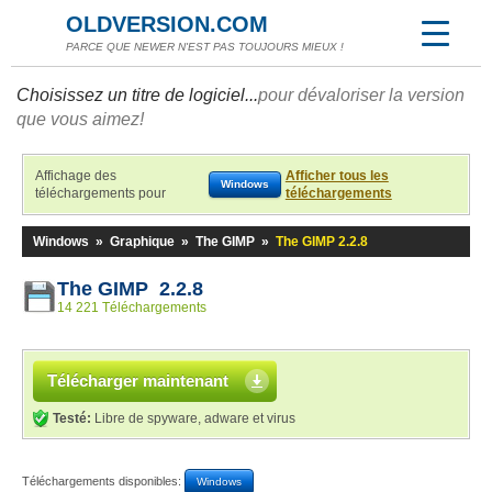
OLDVERSION.COM
PARCE QUE NEWER N'EST PAS TOUJOURS MIEUX !
Choisissez un titre de logiciel...
pour dévaloriser la version
que vous aimez!
Affichage des
Afficher tous les
Windows
téléchargements pour
téléchargements
Windows
»
Graphique
»
The GIMP
»
The GIMP 2.2.8
The GIMP 2.2.8
14 221 Téléchargements
Télécharger maintenant
Testé:
Libre de spyware, adware et virus
Téléchargements disponibles:
Windows