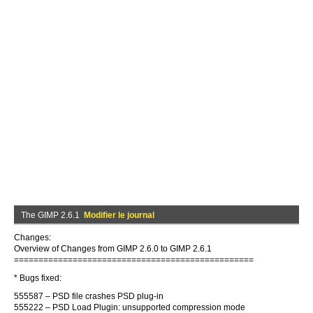
The GIMP 2.6.1
Modifier le journal
Changes:
Overview of Changes from GIMP 2.6.0 to GIMP 2.6.1
=================================================
* Bugs fixed:
555587 – PSD file crashes PSD plug-in
555222 – PSD Load Plugin: unsupported compression mode