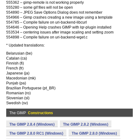
555362 – gimp-remote is not working properly
555280 – some gif files will not be open
554890 – JPEG Save Options Dialog does not remember
554966 – Gimp crashes creating a new image using a template
554785 – Compile failure on uri-backend-libcurl
554646 – Opening Help crashes GIMP with lqr-plugin installed
553534 – centering issues after image scaling and setting zoom
554898 – Compile failure on uri-backend-wget.c
* Updated translations:
Belarusian (be)
Catalan (ca)
Finnish (fi)
French (fr)
Japanese (ja)
Macedonian (mk)
Punjab (pa)
Brazilian Portuguese (pt_BR)
Romanian (ro)
Slovenian (sl)
Swedish (sv)
The GIMP
Constructions
The GIMP 2.8.4 (Windows)
The GIMP 2.8.2 (Windows)
The GIMP 2.8.0 RC1 (Windows)
The GIMP 2.8.0 (Windows)