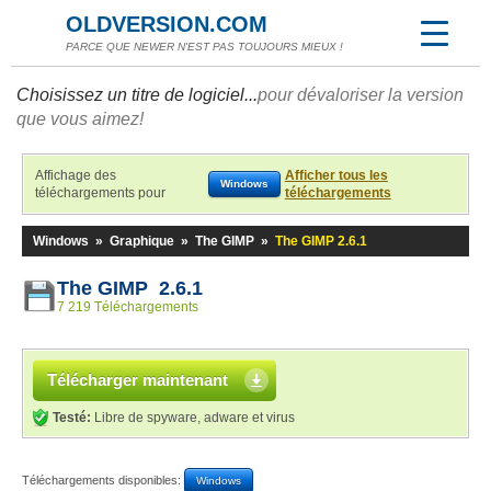
OLDVERSION.COM
PARCE QUE NEWER N'EST PAS TOUJOURS MIEUX !
Choisissez un titre de logiciel...
pour dévaloriser la version
que vous aimez!
Affichage des
Afficher tous les
Windows
téléchargements pour
téléchargements
Windows
»
Graphique
»
The GIMP
»
The GIMP 2.6.1
The GIMP 2.6.1
7 219 Téléchargements
Télécharger maintenant
Testé:
Libre de spyware, adware et virus
Téléchargements disponibles:
Windows