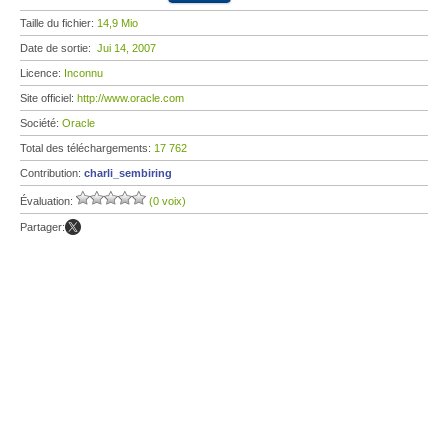
Taille du fichier:
14,9 Mio
Date de sortie:
Jui 14, 2007
Licence:
Inconnu
Site officiel:
http://www.oracle.com
Société:
Oracle
Total des téléchargements:
17 762
Contribution:
charli_sembiring
Évaluation:
(0 voix)
Partager: