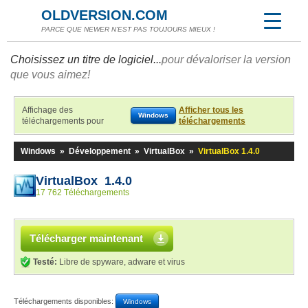
OLDVERSION.COM
PARCE QUE NEWER N'EST PAS TOUJOURS MIEUX !
Choisissez un titre de logiciel...
pour dévaloriser la version
que vous aimez!
Affichage des
Afficher tous les
Windows
téléchargements pour
téléchargements
Windows
»
Développement
»
VirtualBox
»
VirtualBox 1.4.0
VirtualBox 1.4.0
17 762 Téléchargements
Télécharger maintenant
Testé:
Libre de spyware, adware et virus
Téléchargements disponibles:
Windows